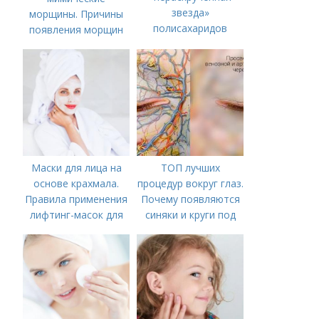
звезда»
морщины. Причины
полисахаридов
появления морщин
вокруг рта
Маски для лица на
ТОП лучших
основе крахмала.
процедур вокруг глаз.
Правила применения
Почему появляются
лифтинг-масок для
синяки и круги под
лица из крахмала
глазами?