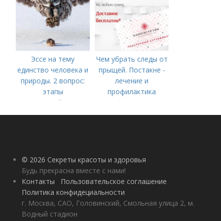
Эссе на тему
Чем убрать следы от
единство человека и
прыщей. Постакне -
природы. 2 вопрос:
лечение и
этапы
профилактика
взаимодействия
природного и
социального бытия
человека.
© 2026 Секреты красоты и здоровья
Будь прекрасна вместе с нами!
Контакты
Пользовательское соглашение
Политика конфидециальности
г. Москва, САО, Головинский, Смольная улица 2, м.
Водный стадион