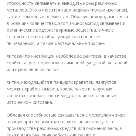
способность связывать и выводить ионы различных
металлов. Это относится как к радиоактивным изотопам,
так и к токсичным элементам. Образуя водородные связи
в больших количествах, этот аминосахарид связывает и
органические водорастворимые вещества, в числе
которых токсины, образующиеся в процессе
пищеварения, а также бактериальные токсины.
Хитозан по инструкции наиболее эффективен в качестве
сорбента, растворенным в лимонной, уксусной, янтарной
или щавелевой кислотах.
Хитин, находящийся в панцирях креветок, лангустов,
морских крабов, омаров, криля, раков и наружных
скелетах зоопланктона и медуз, является основным
источником хитозана.
Обладая способностью связываться с молекулами жира
в пищеварительном тракте, хитозан используют в
производстве различных средств для снижения веса, а
также для улучшения работы кишечника и