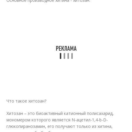
Основное производное хитина - хитозан.
Что такое хитозан?
Хитозан – это биоактивный катионный полисахарид,
мономером которого является N-ацетил-1,4-b-D-
глюкопиранозамин, его получают только из хитина,