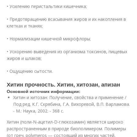
• Усилению перистальтики кишечника;
• Предотвращению всасывания жиров и их накопления в
клетках и тканях;
• Нормализации кишечной микрофлоры;
• Ускорению выведения из организма токсинов, пищевых
жиров и шлаков;
• Ощущению сытости.
Хитин прочность. Хитин, хитозан, апизан
Основной источник информации:
Хитин и хитозан: Получение, свойства и применение /
Под ред. К.Г. Скрябина, Г.А. Вихоревой, В.П. Варламова.
- М.: Наука, 2002. - 368 с.
Хитин (поли-N-ацетил-D-глюкозамин) является широко
распространенным в природе биополимером. Полимеры
(от греч. polymeros — состоящий из многих частей,