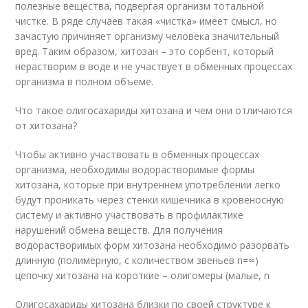
полезные вещества, подвергая организм тотальной
чистке. В ряде случаев такая «чистка» имеет смысл, но
зачастую причиняет организму человека значительный
вред. Таким образом, хитозан – это сорбент, который
нерастворим в воде и не участвует в обменных процессах
организма в полном объеме.
Что такое олигосахариды хитозана и чем они отличаются
от хитозана?
Чтобы активно участвовать в обменных процессах
организма, необходимы водорастворимые формы
хитозана, которые при внутреннем употреблении легко
будут проникать через стенки кишечника в кровеносную
систему и активно участвовать в профилактике
нарушений обмена веществ. Для получения
водорастворимых форм хитозана необходимо разорвать
длинную (полимерную, с количеством звеньев n=∞)
цепочку хитозана на короткие – олигомеры (малые, n
Олигосахариды хитозана близки по своей структуре к