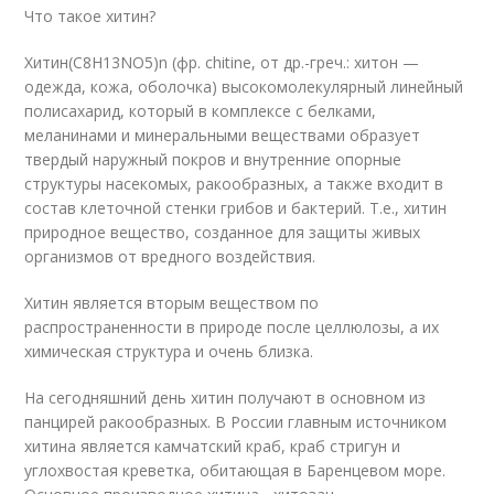
Что такое хитин?
Хитин(C8H13NO5)n (фр. chitine, от др.-греч.: хитон —
одежда, кожа, оболочка) высокомолекулярный линейный
полисахарид, который в комплексе с белками,
меланинами и минеральными веществами образует
твердый наружный покров и внутренние опорные
структуры насекомых, ракообразных, а также входит в
состав клеточной стенки грибов и бактерий. Т.е., хитин
природное вещество, созданное для защиты живых
организмов от вредного воздействия.
Хитин является вторым веществом по
распространенности в природе после целлюлозы, а их
химическая структура и очень близка.
На сегодняшний день хитин получают в основном из
панцирей ракообразных. В России главным источником
хитина является камчатский краб, краб стригун и
углохвостая креветка, обитающая в Баренцевом море.