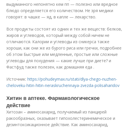
выдуманного непонятно кем пп — полезно или вредное
блюдо определяется его количеством. Не зря медики
говорят: в чашке — яд, в капле — лекарство.
Все продукты состоят из одних и тех же веществ: белков,
жиров и углеводов, который между собой ничем не
отличаются. Калории и углеводы из сникерса также
хороши, как они же из бурого риса или гречки, подробнее
об этом Быстрые или медленные, простые или сложные
углеводы для похудения — какие лучше при диете? и
Фастфуд также полезен, как домашняя еда .
Источник:
https://pohudeymax.ru/stati/dlya-chego-nuzhen-
cheloveku-hitin-hitin-neraskruchennaya-zvezda-polisaharidov
Хитин в аптеке. Фармакологическое
действие
Хитозан – аминосахарид, получаемый из панцирей
ракообразных, оказывает гипохолестеринемическое и
дезинтоксикационное действие. Как аминосахарид,