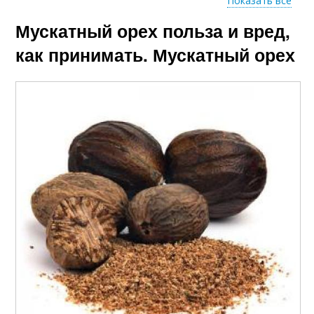
Показать все
Мускатный орех польза и вред,
Подсолнух для
Вред от применения
мужчин
как принимать. Мускатный орех
Подсолнечник для
мужчин