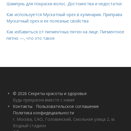
Шампунь для покраски волос. Достоинства и недостатки
Как используется Мускатный орех в кулинарии. Приправа
Мускатный орех и ее полезные свойства
Как избавиться от пигментных пятен на лице. Пигментное
пятно —, что это такое
© 2026 Секреты красоты и здоровья
Будь прекрасна вместе с нами!
Контакты
Пользовательское соглашение
Политика конфидециальности
г. Москва, САО, Головинский, Смольная улица 2, м.
Водный стадион