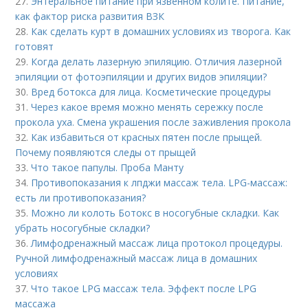
27.
Энтеральное питание при язвенном колите. Питание,
как фактор риска развития ВЗК
28.
Как сделать курт в домашних условиях из творога. Как
готовят
29.
Когда делать лазерную эпиляцию. Отличия лазерной
эпиляции от фотоэпиляции и других видов эпиляции?
30.
Вред ботокса для лица. Косметические процедуры
31.
Через какое время можно менять сережку после
прокола уха. Смена украшения после заживления прокола
32.
Как избавиться от красных пятен после прыщей.
Почему появляются следы от прыщей
33.
Что такое папулы. Проба Манту
34.
Противопоказания к лпджи массаж тела. LPG-массаж:
есть ли противопоказания?
35.
Можно ли колоть Ботокс в носогубные складки. Как
убрать носогубные складки?
36.
Лимфодренажный массаж лица протокол процедуры.
Ручной лимфодренажный массаж лица в домашних
условиях
37.
Что такое LPG массаж тела. Эффект после LPG
массажа