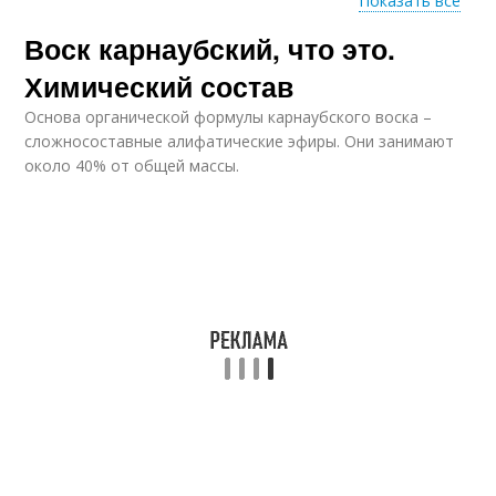
Показать все
Воск карнаубский, что это.
Воск в мармеладе
Воск для организма
Химический состав
Основа органической формулы карнаубского воска –
сложносоставные алифатические эфиры. Они занимают
около 40% от общей массы.
Пчелиный воск
Бразильский воск
Воск в еде
Самодельный воск
Воск в косметике