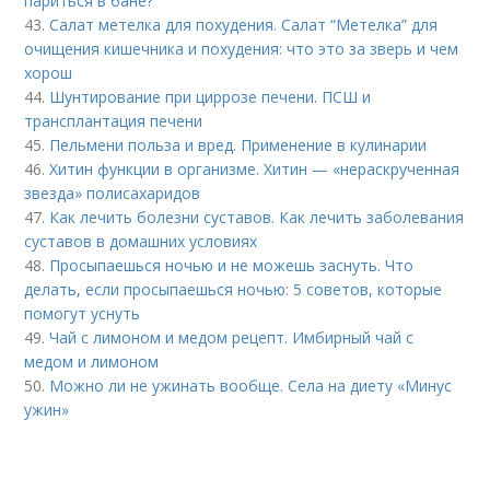
париться в бане?
43.
Салат метелка для похудения. Салат “Метелка” для
очищения кишечника и похудения: что это за зверь и чем
хорош
44.
Шунтирование при циррозе печени. ПСШ и
трансплантация печени
45.
Пельмени польза и вред. Применение в кулинарии
46.
Хитин функции в организме. Хитин — «нераскрученная
звезда» полисахаридов
47.
Как лечить болезни суставов. Как лечить заболевания
суставов в домашних условиях
48.
Просыпаешься ночью и не можешь заснуть. Что
делать, если просыпаешься ночью: 5 советов, которые
помогут уснуть
49.
Чай с лимоном и медом рецепт. Имбирный чай с
медом и лимоном
50.
Можно ли не ужинать вообще. Села на диету «Минус
ужин»