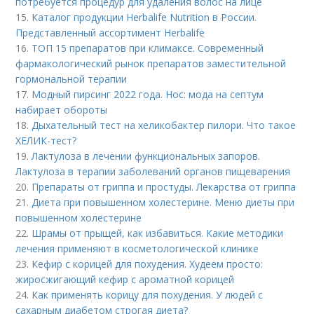
потребуется процедур для удаления волос на лице
15.
Каталог продукции Herbalife Nutrition в России.
Представленный ассортимент Herbalife
16.
ТОП 15 препаратов при климаксе. Современный
фармакологический рынок препаратов заместительной
гормональной терапии
17.
Модный пирсинг 2022 года. Нос: мода на септум
набирает обороты
18.
Дыхательный тест на хеликобактер пилори. Что такое
ХЕЛИК-тест?
19.
Лактулоза в лечении функциональных запоров.
Лактулоза в терапии заболеваний органов пищеварения
20.
Препараты от гриппа и простуды. Лекарства от гриппа
21.
Диета при повышенном холестерине. Меню диеты при
повышенном холестерине
22.
Шрамы от прыщей, как избавиться. Какие методики
лечения применяют в косметологической клинике
23.
Кефир с корицей для похудения. Худеем просто:
жиросжигающий кефир с ароматной корицей
24.
Как применять корицу для похудения. У людей с
сахарным диабетом строгая диета?