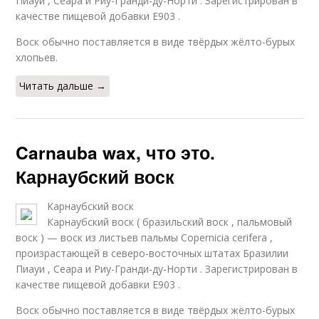
Пиауи , Сеара и Риу-Гранди-ду-Норти . Зарегистрирован в
качестве пищевой добавки Е903 .
Воск обычно поставляется в виде твёрдых жёлто-бурых
хлопьев.
Читать дальше →
Carnauba wax, что это.
Карнаубский воск
Карнаубский воск
Карнаубский воск ( бразильский воск , пальмовый
воск ) — воск из листьев пальмы Copernicia cerifera ,
произрастающей в северо-восточных штатах Бразилии
Пиауи , Сеара и Риу-Гранди-ду-Норти . Зарегистрирован в
качестве пищевой добавки Е903 .
Воск обычно поставляется в виде твёрдых жёлто-бурых