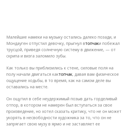
Малейшие намеки на музыку остались далеко позади, и
Мондауген отпустил девочку, прыгнул в
топчак
и побежал
трусцой, приведя солнечную систему в движение, — от
скрипа и визга заломило зубы.
Как только вы приблизились к стене, силовые поля на
полу начали двигаться как
топчак
, давая вам физическое
ощущение ходьбы, в то время, как на самом деле вы
оставались на месте.
Он ощутил в себе неудержимый позыв дать горделивый
отпор, в котором не намерен был вступаться за свое
произведение, но хотел сказать критику, что не он может
укорять в несвободности художника за то, что он не
запрягает свою музу в ярмо и не заставляет ее