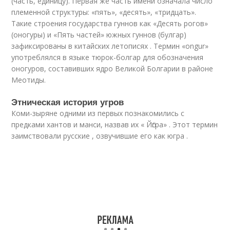
(часть, единицу). Первая же часть имени означала число
племенной структуры: «пять», «десять», «тридцать».
Такие строения государства гуннов как «Десять рогов»
(оногуры) и «Пять частей» южных гуннов (булгар)
зафиксированы в китайских летописях
. Термин «ongur»
употреблялся в языке тюрок-болгар для обозначения
оногуров
, составивших ядро Великой Болгарии в районе
Меотиды.
Этническая история угров
Коми-зыряне одними из первых познакомились с
предками хантов и манси, назвав их « Йӧгра» . Этот термин
заимствовали русские , озвучившие его как югра .