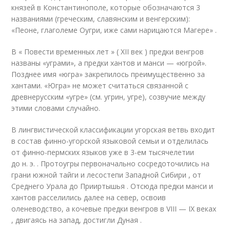
князей в Константинополе, которые обозначаются 3
названиями (греческим, славянским и венгерским):
«Пеоне, глаголеме Оугри, иже сами нарицаются Магере»
.
В « Повести временных лет » ( XII век ) предки венгров
названы «уграми», а предки хантов и манси — «югрой».
Позднее имя «югра» закрепилось преимущественно за
хантами. «Югра» не может считаться связанной с
древнерусским «угре» (см. угрин, угре), созвучие между
этими словами случайно
.
В лингвистической классификации угорская ветвь входит
в состав финно-угорской языковой семьи и отделилась
от финно-пермских языков уже в 3-ем тысячелетии
до н. э. . Протоугры первоначально сосредоточились на
грани южной тайги и лесостепи Западной Сибири , от
Среднего Урала до Прииртышья . Отсюда предки манси и
хантов расселились далее на север, освоив
оленеводство, а кочевые предки венгров в VIII — IX веках
, двигаясь на запад, достигли Дуная
.