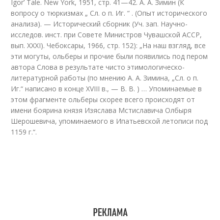
Igor’ Tale. New York, 1951, стр. 41—42. А. А. Зимин (К
вопросу о тюркизмах „ Сл. о п. Иг. “ . (Опыт исторического
анализа). — Исторический сборник (Уч. зап. Научно-
исследов. инст. при Совете Министров Чувашской АССР,
вып. XXXI). Чебоксары, 1966, стр. 152): „На наш взгляд, все
эти могуты, ольберы и прочие были появились под пером
автора Слова в результате чисто этимологическо-
литературной работы (по мнению А. А. Зимина, „Сл. о п.
Иг.“ написано в конце XVIII в., — В. В. ) … Упоминаемые в
этом фрагменте ольберы скорее всего происходят от
имени боярина князя Изяслава Мстиславича Олбыря
Шерошевича, упоминаемого в Ипатьевской летописи под
1159 г.“.