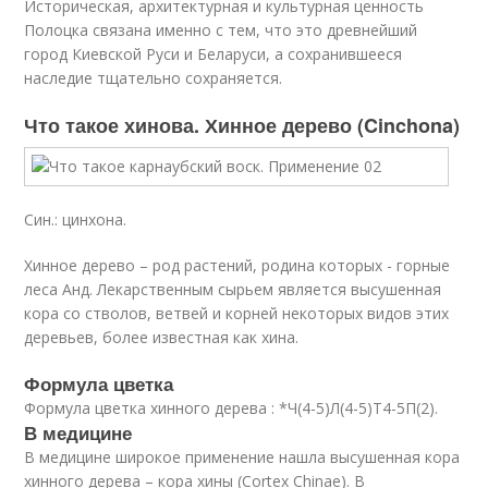
Историческая, архитектурная и культурная ценность
Полоцка связана именно с тем, что это древнейший
город Киевской Руси и Беларуси, а сохранившееся
наследие тщательно сохраняется.
Что такое хинова. Хинное дерево (Cinchona)
Син.: цинхона.
Хинное дерево – род растений, родина которых - горные
леса Анд. Лекарственным сырьем является высушенная
кора со стволов, ветвей и корней некоторых видов этих
деревьев, более известная как хина.
Формула цветка
Формула цветка хинного дерева : *Ч(4-5)Л(4-5)Т4-5П(2).
В медицине
В медицине широкое применение нашла высушенная кора
хинного дерева – кора хины (Cortex Chinae). В