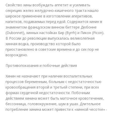
Свойство хины возбуждать аппетит и усиливать
секрецию желез желудочно-кишечного тракта нашло
широкое применение в изготовлении аперитивов,
напитков, подаваемых перед едой. Содержится хинин в
знаменитом французском винном биттере Дюбонне
(Dubonnet), хинных настойках Бир (Byrrh) и Пикон (Picon).
В России до революции выпускалась великолепная
хинная водка, производство которой было
приостановлено в советские времена и до сих пор не
возрождено.
Противопоказания и побочные действия
Хинин не назначают при наличии воспалительных
процессов беременным, больным с недостаточностью
кровообращения второй и третьей степени, при всех
формах сердечной недостаточности. Побочным
действием хинина может быть маточное кровотечение,
бессонница, головокружение, шум в ушах. Длительное
потребление хинина может привести к «хинной чесотке» -