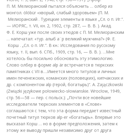
П. М. Мелиоранский пытался объяснить … олбер из
монгол. ölöbür «хворый, слабый здоровьем» (П. М.
Мелиоранский . Турецкие элементы в языке „Сл. о п. Иг.“.
— ИОРЯС, т. VII, кн. 2, 1902, стр. 287, — В. В. ). Акад.
Ф. Е. Корш уже после своих этюдов с П. М. Мелиоранским
… напечатал: «тур. алыб a¨р великий мужчина?» (Ф. Е.
Корш . „Сл. о п. Иг.“. В кн.: Исследования по русскому
языку, т. II, вып. 6. СПб., 1909, стр. 16, — В. В. ). …Мне
хотелось бы посильно обосновать эту этимологию.
Слово олбер в форме alp är встречается в тюркских
памятниках с VII в….Имеется много титулов и личных
имен печенежских, команских (половецких), кипчакских и
др. с компонентом alp (герой, богатырь)“. A. Zajączkowski
(Związki językowe połowiecko-słowianskie. Wrocłow, 1949,
стр. 56—58 — пер. с польск.): „Почти все новейшие
исследователи тюркских элементов в «Слове»
соглашаются с тем, что эта форма передает известный
почетный титул тюрков alp-er «богатырь». Впервые это
высказал Корш … но в форме предположения, затем к
этому же выводу пришли независимо друг от друга