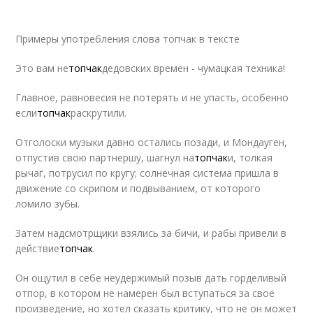
Примеры употребления слова топчак в тексте
Это вам не
топчак
дедовских времен - чумацкая техника!
Главное, равновесия не потерять и не упасть, особенно
если
топчак
раскрутили.
Отголоски музыки давно остались позади, и Мондауген,
отпустив свою партнершу, шагнул на
топчак
и, толкая
рычаг, потрусил по кругу; солнечная система пришла в
движение со скрипом и подвыванием, от которого
ломило зубы.
Затем надсмотрщики взялись за бичи, и рабы привели в
действие
топчак
.
Он ощутил в себе неудержимый позыв дать горделивый
отпор, в котором не намерен был вступаться за свое
произведение, но хотел сказать критику, что не он может