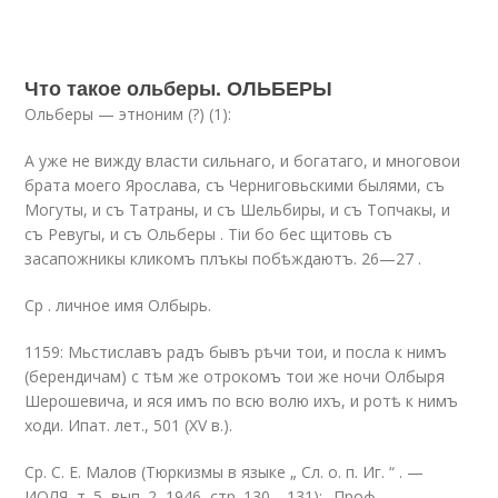
Что такое ольберы. ОЛЬБЕРЫ
Ольберы — этноним (?) (1):
А уже не вижду власти сильнаго, и богатаго, и многовои
брата моего Ярослава, съ Черниговьскими былями, съ
Могуты, и съ Татраны, и съ Шельбиры, и съ Топчакы, и
съ Ревугы, и съ Ольберы . Тіи бо бес щитовь съ
засапожникы кликомъ плъкы побѣждаютъ. 26—27 .
Ср . личное имя Олбырь.
1159: Мьстиславъ радъ бывъ рѣчи тои, и посла к нимъ
(берендичам) с тѣм же отрокомъ тои же ночи Олбыря
Шерошевича, и яся имъ по всю волю ихъ, и ротѣ к нимъ
ходи. Ипат. лет., 501 (XV в.).
Ср. С. Е. Малов (Тюркизмы в языке „ Сл. о. п. Иг. “ . —
ИОЛЯ, т. 5, вып. 2, 1946, стр. 130—131): „Проф.