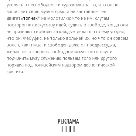
укорять в несвободности художника за то, что он не
запрягает свою музу в ярмо и не заставляет ее
двигать
топчак
* на молотилке; что не им, слугам
посторонних искусству идей, судить о свободе, когда они
не признают свободы за каждым делать что ему угодно;
что он, Фебуфис, не только вольней их, но что он совсем
волен, как птица, и свободен даже от предрассудка,
желающего запрячь свободное искусство в плуг и
подчинить музу служению пользам того или другого
порядка под полицейским надзором деспотической
критики.