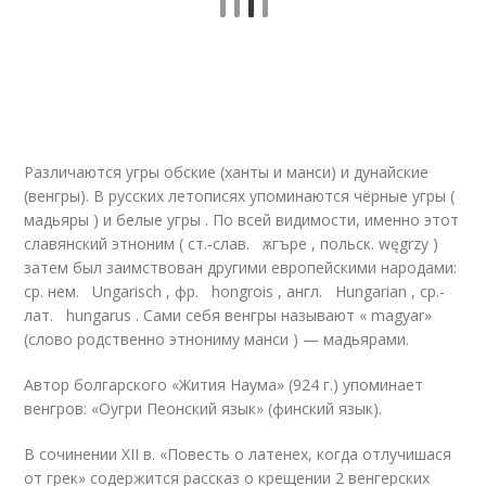
Различаются угры обские (ханты и манси) и дунайские
(венгры). В русских летописях упоминаются чёрные угры (
мадьяры ) и белые угры . По всей видимости, именно этот
славянский этноним ( ст.‑слав. ѫгъре , польск. węgrzy )
затем был заимствован другими европейскими народами:
ср. нем. Ungarisch , фр. hongrois , англ. Hungarian , ср.-
лат. hungarus . Сами себя венгры называют « magyar»
(слово родственно этнониму манси ) — мадьярами.
Автор болгарского «Жития Наума» (924 г.) упоминает
венгров: «Оугри Пеонский язык» (финский язык).
В сочинении XII в. «Повесть о латенех, когда отлучишася
от грек» содержится рассказ о крещении 2 венгерских