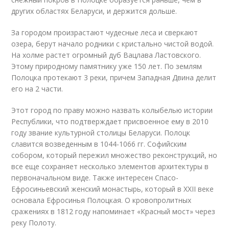
других областях Беларуси, и держится дольше.
За городом произрастают чудесные леса и сверкают
озера, берут начало родники с кристально чистой водой.
На холме растет огромный дуб Вацлава Ластовского.
Этому природному памятнику уже 150 лет. По землям
Полоцка протекают 3 реки, причем Западная Двина делит
его на 2 части.
Этот город по праву можно назвать колыбелью истории
Республики, что подтверждает присвоенное ему в 2010
году звание культурной столицы Беларуси. Полоцк
славится возведенным в 1044-1066 гг. Софийским
собором, который пережил множество реконструкций, но
все еще сохраняет несколько элементов архитектуры в
первоначальном виде. Также интересен Спасо-
Ефросиньевский женский монастырь, который в XXII веке
основала Ефросинья Полоцкая. О кровопролитных
сражениях в 1812 году напоминает «Красный мост» через
реку Полоту.