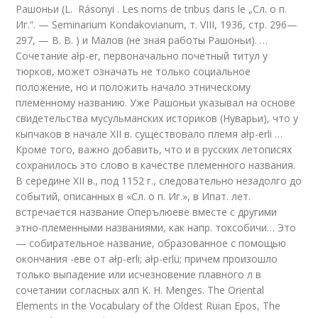
Рашоньи (L. Rásonyi . Les noms de tribus dans le „Сл. о п.
Иг.“. — Seminarium Kondakovianum, т. VIII, 1936, стр. 296—
297, — В. В. ) и Малов (не зная работы Рашоньи). …
Сочетание ałp-er, первоначально почетный титул у
тюрков, может означать не только социальное
положение, но и положить начало этническому
племенному названию. Уже Рашоньи указывал на основе
свидетельства мусульманских историков (Нуварьи), что у
кыпчаков в начале XII в. существовало племя ałp-erli …
Кроме того, важно добавить, что и в русских летописях
сохранилось это слово в качестве племенного названия.
В середине XII в., под 1152 г., следовательно незадолго до
событий, описанных в «Сл. о п. Иг.», в Ипат. лет.
встречается название Оперълюеве вместе с другими
этно-племенными названиями, как напр. токсобичи… Это
— собирательное название, образованное с помощью
окончания -еве от ałp-erli; ałp-erlü; причем произошло
только выпадение или исчезновение плавного л в
сочетании согласных алп K. H. Menges. The Oriental
Elements in the Vocabulary of the Oldest Ruian Epos, The