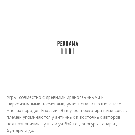
Угры, совместно с древними ираноязычными и
тюркоязычными племенами, участвовали в этногенезе
многих народов Евразии . Эти угро-тюрко-иранские союзы
племён упоминаются у античных и восточных авторов
под названиями: гунны и уи-бэй-го
, оногуры , авары ,
булгары и др.