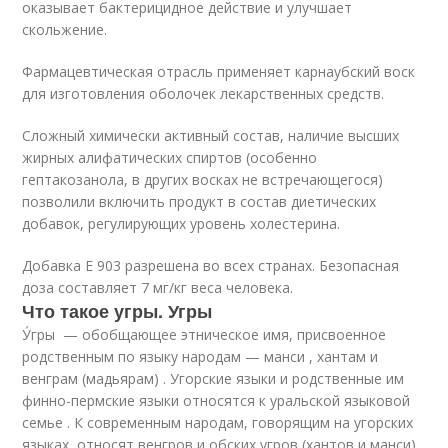
оказывает бактерицидное действие и улучшает
скольжение.
Фармацевтическая отрасль применяет карнаубский воск
для изготовления оболочек лекарственных средств.
Сложный химически активный состав, наличие высших
жирных алифатических спиртов (особенно
гептакозанола, в других восках не встречающегося)
позволили включить продукт в состав диетических
добавок, регулирующих уровень холестерина.
Добавка Е 903 разрешена во всех странах. Безопасная
доза составляет 7 мг/кг веса человека.
Что такое угры. Угры
У́гры — обобщающее этническое имя, присвоенное
родственным по языку народам — манси , хантам и
венграм (мадьярам)
. Угорские языки и родственные им
финно-пермские языки относятся к уральской языковой
семье . К современным народам, говорящим на угорских
языках, относят венгров и обских угров (хантов и манси).