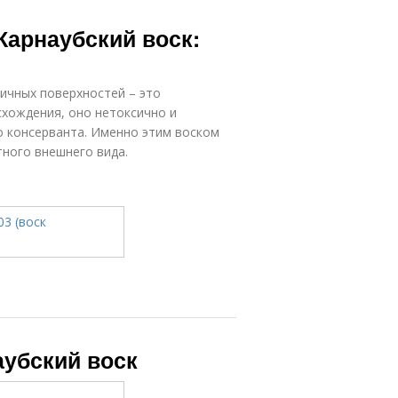
 Карнаубский воск:
ичных поверхностей – это
схождения, оно нетоксично и
о консерванта. Именно этим воском
ного внешнего вида.
аубский воск