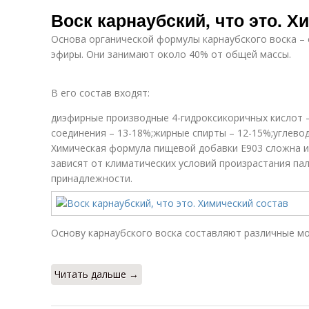
Самодельный
Воск в еде
Воск карнаубский, что это. Х
воск
Основа органической формулы карнаубского воска –
эфиры. Они занимают около 40% от общей массы.
В его состав входят:
диэфирные производные 4-гидроксикоричных кислот 
соединения – 13-18%;жирные спирты – 12-15%;углево
Химическая формула пищевой добавки Е903 сложна и
зависят от климатических условий произрастания па
принадлежности.
Основу карнаубского воска составляют различные м
Читать дальше →