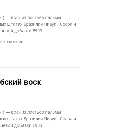
к ) — воск из листьев пальмы
чных штатах Бразилии Пиауи , Сеара и
ищевой добавки Е903 .
ых хлопьев.
убский воск
к ) — воск из листьев пальмы
чных штатах Бразилии Пиауи , Сеара и
ищевой добавки Е903 .