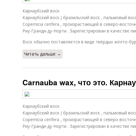
Карнаубский воск
Карнаубский воск ( бразильский воск , пальмовый вос
Copernicia cerifera , произрастающей в северо-восто
Риу-Гранди-ду-Норти . Зарегистрирован в качестве п
Воск обычно поставляется в виде твёрдых жёлто-бур
Читать дальше →
Carnauba wax, что это. Карна
Карнаубский воск
Карнаубский воск ( бразильский воск , пальмовый вос
Copernicia cerifera , произрастающей в северо-восто
Риу-Гранди-ду-Норти . Зарегистрирован в качестве п