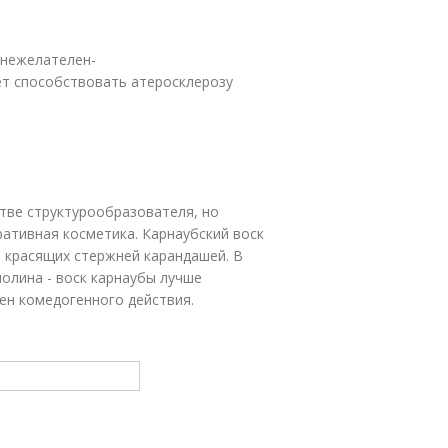
 нежелателен-
жет способствовать атеросклерозу
стве структурообразователя, но
ративная косметика. Карнаубский воск
, красящих стержней карандашей. В
нолина - воск карнаубы лучше
ен комедогенного действия.