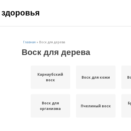
 здоровья
Главная
»
Воск для дерева
Воск для дерева
Карнаубский
Воск для кожи
В
воск
Воск для
Б
Пчелиный воск
организма