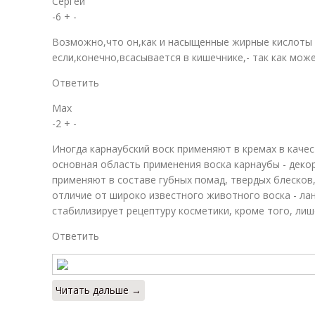
Сергей
-6 + -
Возможно,что он,как и насыщенные жирные кислоты
если,конечно,всасывается в кишечнике,- так как мо
Ответить
Max
-2 + -
Иногда карнаубский воск применяют в кремах в каче
основная область применения воска карнаубы - деко
применяют в составе губных помад, твердых блесков
отличие от широко известного животного воска - ла
стабилизирует рецептуру косметики, кроме того, лиш
Ответить
Читать дальше →