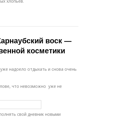
ых хлопьев.
 Карнаубский воск —
венной косметики
е уже надоело отдыхать и снова очень
олове, что невозможно уже не
ополнять свой дневник новыми