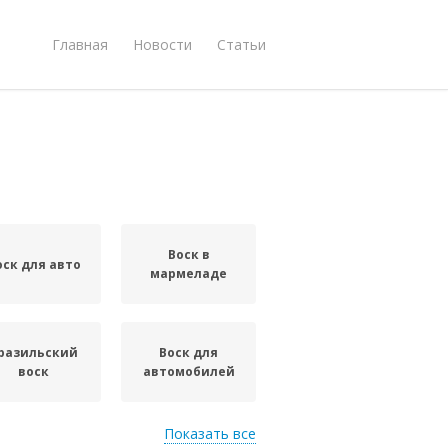
Главная
Новости
Статьи
Воск в
оск для авто
мармеладе
разильский
Воск для
воск
автомобилей
Показать все