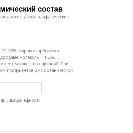
Воск в
Воск в
имический состав
косметике
косметологии
 сложносоставные алифатические
– 21-22%;гидроксикарбоновые
дородные молекулы – 1-3%.
 имеет множество вариаций. Они
льм-продуцентов и их ботанической
одификации эфиров: