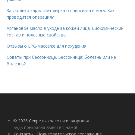
За сколько зарастает дырка от пирсинга в носу. Как
проводится операция?
Аргановое масло в уходе за кожей лица. Биохимический
состав и полезные свойства
Отзывы о LPG-массаже для похудения.
Советы при бессоннице. Бессонница: болезнь или не
болезнь?
© 2026 Секреты красоты и здоровья
Будь прекрасна вместе с нами!
Контакты
Пользовательское соглашение