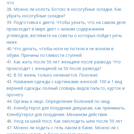
что
38.
Можно ли колоть Ботокс в носогубные складки. Как
убрать носогубные складки?
39.
Подготовка к диете. Чтобы узнать, что на самом деле
происходит в мире диет с низким содержанием
углеводов, взгляните на советы о которых пойдет речь
ниже.
40.
Что делать, чтобы ноги не потели и не воняли в
обуви. Причины потливости ступней
41.
Как жить после 50 лет женщине после развода. Что
происходит с женщиной за 50 после развода?
42.
В 50 жизнь только начинается. Похожие:
43.
Названия одежды с картинками женской. 100 и 1 вид
верхней одежды: полный словарь видов пальто, курток и
прочего
44.
Органы и лицо. Определение болезней по лицу
45.
Кленбутерол для похудения девушкам, как принимать.
Кленбутерол для похудения. Механизм действия
46.
Уход за шеей посл. Как омолодить шею после 50 лет
47.
Можно ли ходить с гель лаком в баню. Можно ли с