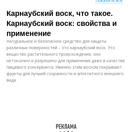
Показать все
Карнаубский воск, что такое.
Воск в мармеладе
Воск для организма
Карнаубский воск: свойства и
применение
Натуральное и безопасное средство для защиты
Пчелиный воск
Бразильский воск
различных поверхностей – это карнаубский воск. Это
вещество растительного происхождения, оно
нетоксично и разрешено для применения даже в качестве
пищевого консерванта. Именно этим воском покрывают
фрукты для лучшей сохранности и аппетитного внешнего
Воск для
Воск в косметике
вида.
автомобилей
Воск в косметологии
Воск для авто