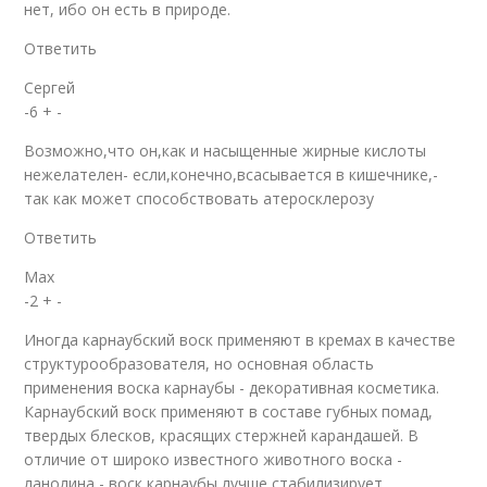
нет, ибо он есть в природе.
Ответить
Сергей
-6 + -
Возможно,что он,как и насыщенные жирные кислоты
нежелателен- если,конечно,всасывается в кишечнике,-
так как может способствовать атеросклерозу
Ответить
Max
-2 + -
Иногда карнаубский воск применяют в кремах в качестве
структурообразователя, но основная область
применения воска карнаубы - декоративная косметика.
Карнаубский воск применяют в составе губных помад,
твердых блесков, красящих стержней карандашей. В
отличие от широко известного животного воска -
ланолина - воск карнаубы лучше стабилизирует