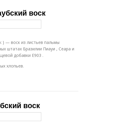
аубский воск
к ) — воск из листьев пальмы
чных штатах Бразилии Пиауи , Сеара и
ищевой добавки Е903 .
ых хлопьев.
убский воск