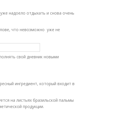
е уже надоело отдыхать и снова очень
олове, что невозможно уже не
ополнять свой дневник новыми
ересный ингредиент, который входит в
уется на листьях бразильской пальмы
метической продукции.