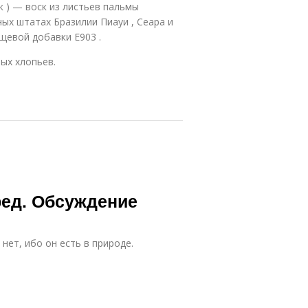
к ) — воск из листьев пальмы
чных штатах Бразилии Пиауи , Сеара и
ищевой добавки Е903 .
ых хлопьев.
ред. Обсуждение
нет, ибо он есть в природе.