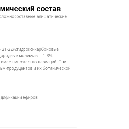
Воск в
имический состав
косметике
 сложносоставные алифатические
– 21-22%;гидроксикарбоновые
дородные молекулы – 1-3%.
 имеет множество вариаций. Они
льм-продуцентов и их ботанической
одификации эфиров: