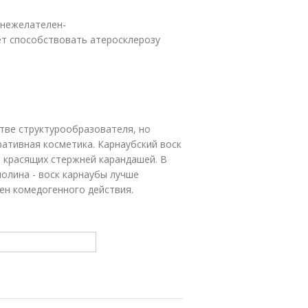
 нежелателен-
жет способствовать атеросклерозу
стве структурообразователя, но
ративная косметика. Карнаубский воск
, красящих стержней карандашей. В
нолина - воск карнаубы лучше
ен комедогенного действия.