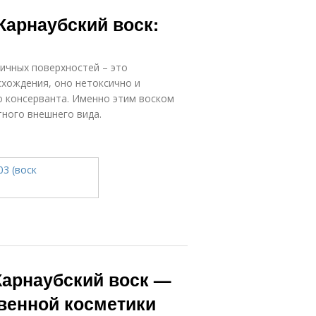
 Карнаубский воск:
ичных поверхностей – это
схождения, оно нетоксично и
о консерванта. Именно этим воском
ного внешнего вида.
 Карнаубский воск —
венной косметики