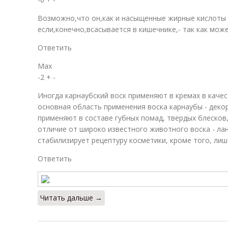
Возможно,что он,как и насыщенные жирные кислоты
если,конечно,всасывается в кишечнике,- так как мо
Ответить
Max
-2 + -
Иногда карнаубский воск применяют в кремах в каче
основная область применения воска карнаубы - деко
применяют в составе губных помад, твердых блесков
отличие от широко известного животного воска - ла
стабилизирует рецептуру косметики, кроме того, лиш
Ответить
Читать дальше →