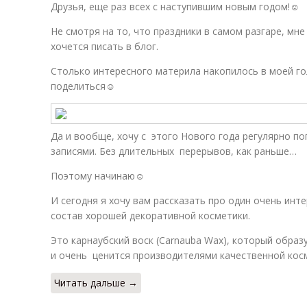
Друзья, еще раз всех с наступившим новым годом!☺
Не смотря на то, что праздники в самом разгаре, мн
хочется писать в блог.
Столько интересного материла накопилось в моей г
поделиться☺
Да и вообще, хочу с этого Нового года регулярно п
записями. Без длительных перерывов, как раньше…
Поэтому начинаю☺
И сегодня я хочу вам рассказать про один очень инт
состав хорошей декоративной косметики.
Это карнаубский воск (Carnauba Waх), который образ
и очень ценится производителями качественной кос
Читать дальше →