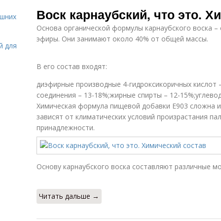
Самодельный
Воск в еде
Воск карнаубский, что это. Х
воск
ашних
Основа органической формулы карнаубского воска –
эфиры. Они занимают около 40% от общей массы.
й для
В его состав входят:
диэфирные производные 4-гидроксикоричных кислот 
соединения – 13-18%;жирные спирты – 12-15%;углево
Химическая формула пищевой добавки Е903 сложна и
зависят от климатических условий произрастания па
принадлежности.
Основу карнаубского воска составляют различные м
Читать дальше →