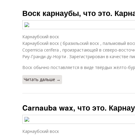
Воск карнаубы, что это. Карн
Карнаубский воск
Карнаубский воск ( бразильский воск , пальмовый вос
Copernicia cerifera , произрастающей в северо-восто
Риу-Гранди-ду-Норти . Зарегистрирован в качестве п
Воск обычно поставляется в виде твёрдых жёлто-бур
Читать дальше →
Carnauba wax, что это. Карна
Карнаубский воск