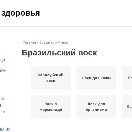
 здоровья
Главная
»
Бразильский воск
Бразильский воск
ица
апы
Карнаубский
Воск для кожи
В
воск
ой
Воск в
Воск для
я
Пч
мармеладе
организма
сти
ашних