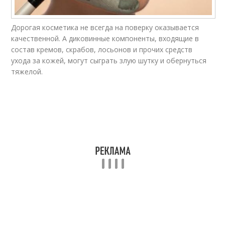
Дорогая косметика не всегда на поверку оказывается
Дешевое средство
Средство от прыщей
качественной. А диковинные компоненты, входящие в
состав кремов, скрабов, лосьонов и прочих средств
ухода за кожей, могут сыграть злую шутку и обернуться
тяжелой.
Косметика против
Средства для борьбы
морщин
Эффективное
Средство от морщин
средство
Народные средства
Глубокие морщины