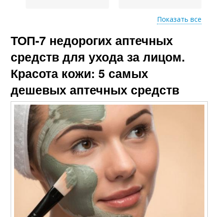
Показать все
ТОП-7 недорогих аптечных
Копеечные средства
Средства из аптеки
средств для ухода за лицом.
Красота кожи: 5 самых
дешевых аптечных средств
Профессиональные
Средства в состав
средства
Средства для
Средства от глубоких
отбеливания
морщин
Средства для
Глаз от морщин
красоты