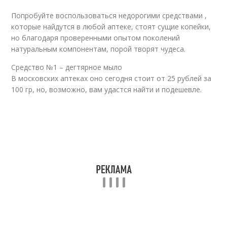
Попробуйте воспользоваться недорогими средствами ,
Средство от глубоких
которые найдутся в любой аптеке, стоят сущие копейки,
Морщины на лице
морщин
но благодаря проверенными опытом поколений
натуральным компонентам, порой творят чудеса.
Средство №1 – дегтярное мыло
Мимические
Всевозможные
В московских аптеках оно сегодня стоит от 25 рублей за
морщины
средства
100 гр, но, возможно, вам удастся найти и подешевле.