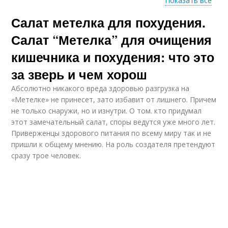
Показать все
Салат метелка для похудения.
Салат для похудения
Салаты из овощей
Салат “Метелка” для очищения
кишечника и похудения: что это
за зверь и чем хорош
Салат из редьки
Греческий салат
Абсолютно никакого вреда здоровью разгрузка на
«Метелке» не принесет, зато избавит от лишнего. Причем
не только снаружи, но и изнутри. О том. кто придумал
этот замечательный салат, споры ведутся уже много лет.
Приверженцы здорового питания по всему миру так и не
Полезный салат
Морковный салат
пришли к общему мнению. На роль создателя претендуют
сразу трое человек.
Салат с гранатом
Салат из свеклы и