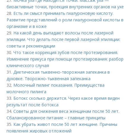
27.
Мочка уха где находится точки. Массаж уха —
биоактивные точки, проекция внутренних органов на ухе
28.
Есть ли смысл принимать гиалуроновую кислоту.
Развитие представлений о роли гиалуроновой кислоты в
организме и в коже
29.
На какой день выпадают волосы после лазерной
эпиляции. Что делать после первой лазерной эпиляции:
советы и рекомендации
30.
Что такое коррекция зубов после протезирования.
Изменение прикуса при помощи протезирования: разбор
клинического случая
31.
Диетическая тыквенно-творожная запеканка в
духовке. Творожно-тыквенная запеканка
32.
Молочный пилинг показания. Преимущества
молочного пилинга
33.
Ботокс сколько держится. Через какое время виден
результат после ботокса
34.
Советы для снижения веса женщинам после 50 лет.
Сбалансированное питание – главные принципы
35.
Как убрать живот после 50 лет женщине. Причины
появления жировых отложений