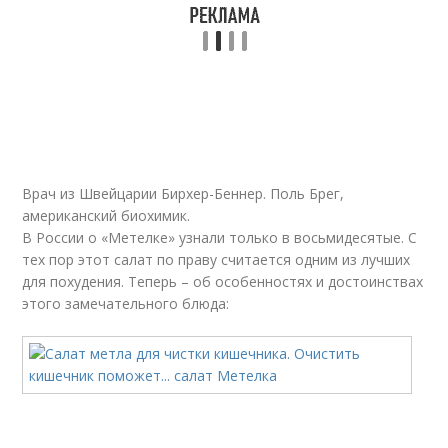
Теплый салат
Салат с кабачком
Салаты для
Салат для чистки
похудения
Врач из Швейцарии Бирхер-Беннер. Поль Брег,
американский биохимик.
В России о «Метелке» узнали только в восьмидесятые. С
Диетические салаты
Белковые салаты
тех пор этот салат по праву считается одним из лучших
для похудения. Теперь – об особенностях и достоинствах
этого замечательного блюда:
Салаты для стройного
тела