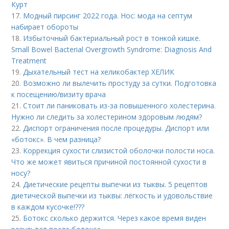
Курт
17.
Модный пирсинг 2022 года. Нос: мода на септум
набирает обороты
18.
Избыточный бактериальный рост в тонкой кишке.
Small Bowel Bacterial Overgrowth Syndrome: Diagnosis And
Treatment
19.
Дыхательный тест на хеликобактер ХЕЛИК
20.
Возможно ли вылечить простуду за сутки. Подготовка
к посещению/визиту врача
21.
Стоит ли паниковать из-за повышенного холестерина.
Нужно ли следить за холестерином здоровым людям?
22.
Диспорт ограничения после процедуры. Диспорт или
«ботокс». В чем разница?
23.
Коррекция сухости слизистой оболочки полости носа.
Что же может явиться причиной постоянной сухости в
носу?
24.
Диетические рецепты выпечки из тыквы. 5 рецептов
диетической выпечки из тыквы: лёгкость и удовольствие
в каждом кусочке!???
25.
Ботокс сколько держится. Через какое время виден