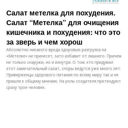
Показать все
Салат метелка для похудения.
Салат для похудения
Салаты из овощей
Салат “Метелка” для очищения
кишечника и похудения: что это
за зверь и чем хорош
Салат из редьки
Греческий салат
Абсолютно никакого вреда здоровью разгрузка на
«Метелке» не принесет, зато избавит от лишнего. Причем
не только снаружи, но и изнутри. О том. кто придумал
этот замечательный салат, споры ведутся уже много лет.
Приверженцы здорового питания по всему миру так и не
Полезный салат
Морковный салат
пришли к общему мнению. На роль создателя претендуют
сразу трое человек.
Салат из свеклы и
Салат из кукурузы