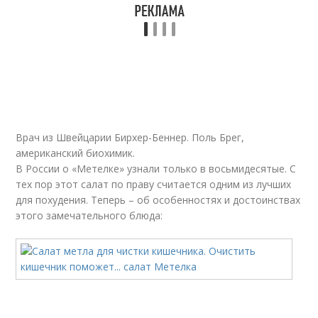
Теплый салат
Салат с кабачком
Салаты для
Салат для чистки
похудения
Врач из Швейцарии Бирхер-Беннер. Поль Брег,
американский биохимик.
В России о «Метелке» узнали только в восьмидесятые. С
Диетические салаты
Белковые салаты
тех пор этот салат по праву считается одним из лучших
для похудения. Теперь – об особенностях и достоинствах
этого замечательного блюда:
Салаты для стройного
тела