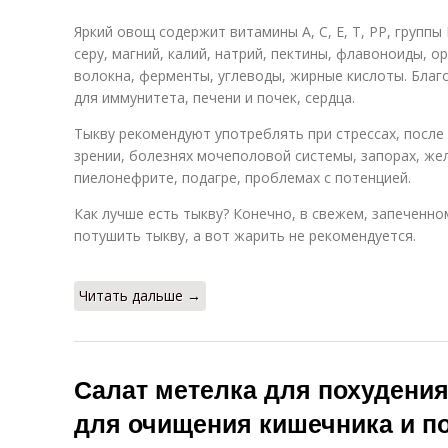
Яркий овощ содержит витамины А, С, Е, Т, РР, группы 
серу, магний, калий, натрий, пектины, флавоноиды, о
волокна, ферменты, углеводы, жирные кислоты. Благ
для иммунитета, печени и почек, сердца.
Тыкву рекомендуют употреблять при стрессах, после
зрении, болезнях мочеполовой системы, запорах, же
пиелонефрите, подагре, проблемах с потенцией.
Как лучше есть тыкву? Конечно, в свежем, запеченн
потушить тыкву, а вот жарить не рекомендуется.
Читать дальше →
Салат метелка для похудения
для очищения кишечника и по