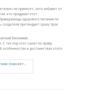
етелке» не принесет, зато избавит от
том. кто придумал этот
 Приверженцы здорового питания по
ь создателя претендуют сразу трое
канский биохимик.
 С тех пор этот салат по праву
об особенностях и достоинствах этого