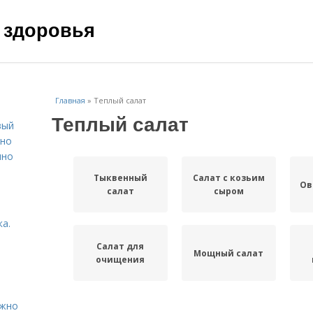
 здоровья
Главная
»
Теплый салат
Теплый салат
вый
ьно
пно
Тыквенный
Салат с козьим
Ов
салат
сыром
а.
Салат для
Мощный салат
очищения
ужно