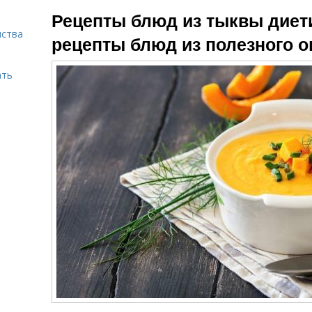
Салат из редьки
Греческий салат
По
Рецепты блюд из тыквы диет
нства
рецепты блюд из полезного 
Салат с
Салат из свеклы
ать
гранатом
и
Салат для
Салаты для
Д
чистки
похудения
Салаты для
стройного тела