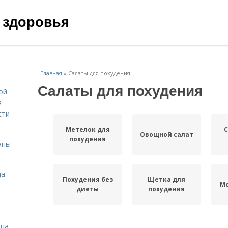
 здоровья
Главная
»
Салаты для похудения
Салаты для похудения
ой
я
сти
Метелок для
Овощной салат
похудения
апы
а.
Похудения без
Щетка для
М
диеты
похудения
ица