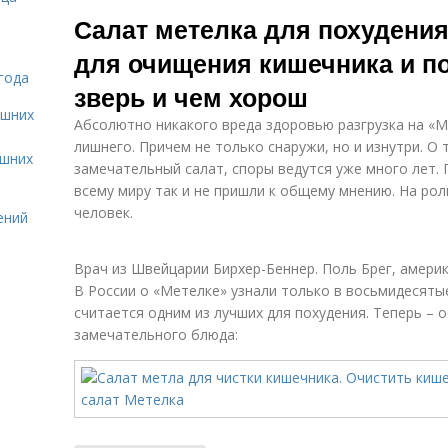
Салаты из
Салат из редьки
Гре
Салат метелка для похудения
овощей
для очищения кишечника и по
года
зверь и чем хорош
Морковный
Салат с
Са
ашних
салат
гранатом
Абсолютно никакого вреда здоровью разгрузка на «М
лишнего. Причем не только снаружи, но и изнутри. О 
ашних
замечательный салат, споры ведутся уже много лет.
всему миру так и не пришли к общему мнению. На рол
Салат с
Теплый салат
человек.
ений
кабачком
Врач из Швейцарии Бирхер-Беннер. Поль Брег, амери
В России о «Метелке» узнали только в восьмидесятые.
Белковые
Салаты для
считается одним из лучших для похудения. Теперь – 
салаты
стройного тела
замечательного блюда: