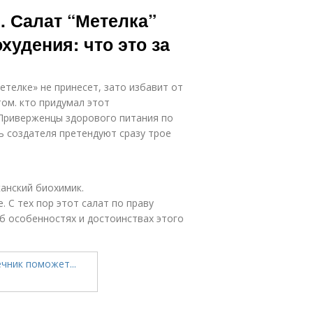
ческий салат
Полезный салат
. Салат “Метелка”
худения: что это за
лат из свеклы
Салат из
и
кукурузы
етелке» не принесет, зато избавит от
том. кто придумал этот
 Приверженцы здорового питания по
ь создателя претендуют сразу трое
Салат для
Диетические
чистки
салаты
канский биохимик.
 С тех пор этот салат по праву
Салат из
Салат с
об особенностях и достоинствах этого
капусты
капустой