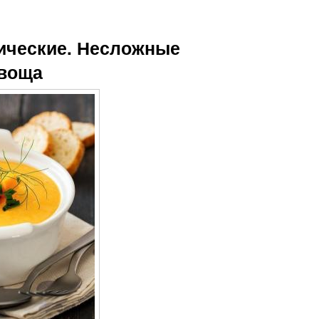
ические. Несложные
овоща