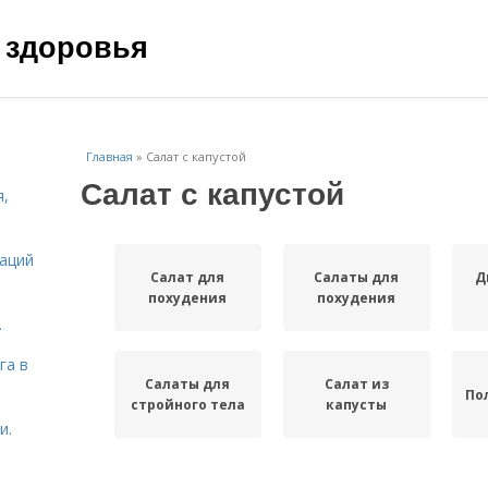
 здоровья
Главная
»
Салат с капустой
Салат с капустой
я,
даций
Салат для
Салаты для
Д
похудения
похудения
.
га в
Салаты для
Салат из
По
стройного тела
капусты
и.