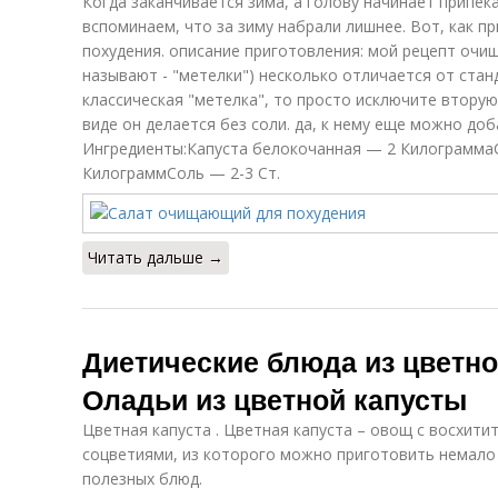
Когда заканчивается зима, а голову начинает припек
вспоминаем, что за зиму набрали лишнее. Вот, как 
похудения. описание приготовления: мой рецепт очи
называют - "метелки") несколько отличается от стан
классическая "метелка", то просто исключите вторую
виде он делается без соли. да, к нему еще можно до
Ингредиенты:Капуста белокочанная — 2 Килограмм
КилограммСоль — 2-3 Ст.
Читать дальше →
Диетические блюда из цветно
Оладьи из цветной капусты
Цветная капуста . Цветная капуста – овощ с восхити
соцветиями, из которого можно приготовить немало 
полезных блюд.