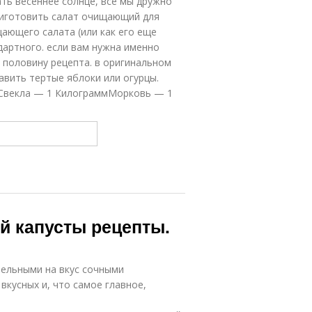
ать весеннее солнце, все мы дружно
приготовить салат очищающий для
щающего салата (или как его еще
дартного. если вам нужна именно
 половину рецепта. в оригинальном
бавить тертые яблоки или огурцы.
аСвекла — 1 КилограммМорковь — 1
й капусты рецепты.
тельными на вкус сочными
вкусных и, что самое главное,