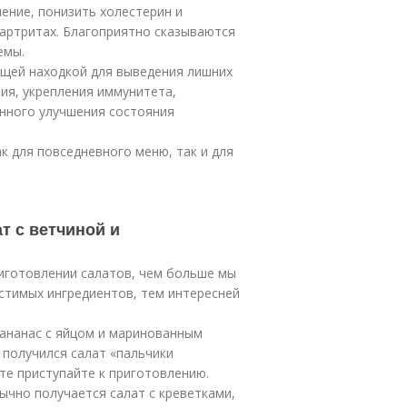
ение, понизить холестерин и
артритах. Благоприятно сказываются
емы.
оящей находкой для выведения лишних
ия, укрепления иммунитета,
енного улучшения состояния
к для повседневного меню, так и для
т с ветчиной и
риготовлении салатов, чем больше мы
естимых ингредиентов, тем интересней
 ананас с яйцом и маринованным
й получился салат «пальчики
те приступайте к приготовлению.
бычно получается салат с креветками,