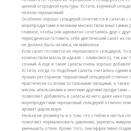
ценной огородной культуры. Кстати, корневой сельд
нежели черешковый!
Особенно хорошо сельдерей сочетается в салатах с 
морепродуктами и великим множеством иных самых 
главное, чтобы они адекватно сочетались друг с друг
периодически готовить себе диетический салат из се
не должно быть ни мяса, ни майонеза.
Если салат готовится из черешкового сельдерея, то
количеством масла (в идеале – оливкового), так как 
сочный. А еще в такие салаты очень хорошо добавля
Кстати, когда-то подобные салаты считались одним 
лучших ресторанов. Черешковый сельдерей отлично со
практически со всеми остальными овощами, а также с
мясом, апельсинами и многими другими продуктами –
позволяет добавлять в салаты из него даже некоторы
морепродуктами черешковый сельдерей отлично пом
аромат даров моря.
Нельзя не упомянуть и о том, что стебли и листья с
помогают нормализовать давление, укрепить иммунит
уменьшить отеки. Кроме того, они эффективно пода