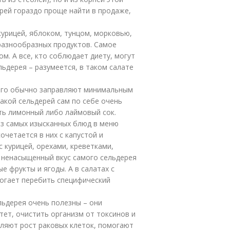
ерей гораздо проще найти в продаже,
курицей, яблоком, тунцом, морковью,
разнообразных продуктов. Самое
ом. А все, кто соблюдает диету, могут
льдерея – разумеется, в таком салате
 его обычно заправляют минимальным
такой сельдерей сам по себе очень
ть лимонный либо лаймовый сок.
из самых изысканных блюд в меню
четается в них с капустой и
 курицей, орехами, креветками,
 ненасыщенный вкус самого сельдерея
е фрукты и ягоды. А в салатах с
огает перебить специфический
ельдерея очень полезны – они
ет, очистить организм от токсинов и
вляют рост раковых клеток, помогают