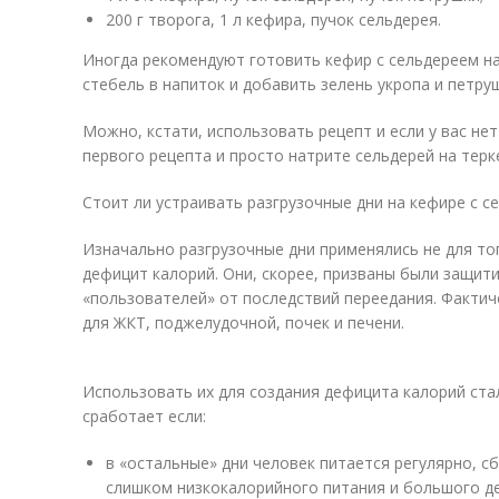
200 г творога, 1 л кефира, пучок сельдерея.
Иногда рекомендуют готовить кефир с сельдереем на
стебель в напиток и добавить зелень укропа и петруш
Можно, кстати, использовать рецепт и если у вас не
первого рецепта и просто натрите сельдерей на терк
Стоит ли устраивать разгрузочные дни на кефире с с
Изначально разгрузочные дни применялись не для то
дефицит калорий. Они, скорее, призваны были защи
«пользователей» от последствий переедания. Фактиче
для ЖКТ, поджелудочной, почек и печени.
Использовать их для создания дефицита калорий ста
сработает если:
в «остальные» дни человек питается регулярно, с
слишком низкокалорийного питания и большого д