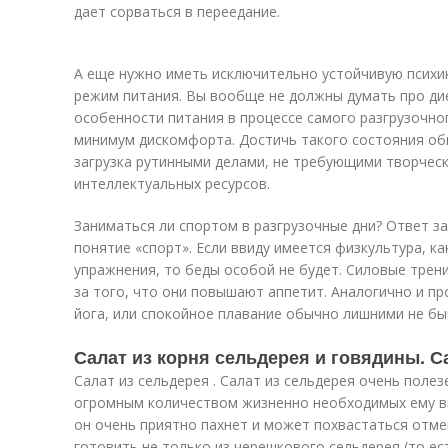
дает сорваться в переедание.
А еще нужно иметь исключительно устойчивую психи
режим питания. Вы вообще не должны думать про дие
особенности питания в процессе самого разгрузочно
минимум дискомфорта. Достичь такого состояния о
загрузка рутинными делами, не требующими творчес
интеллектуальных ресурсов.
Заниматься ли спортом в разгрузочные дни? Ответ за
понятие «спорт». Если ввиду имеется физкультура, к
упражнения, то беды особой не будет. Силовые трени
за того, что они повышают аппетит. Аналогично и про
йога, или спокойное плавание обычно лишними не бы
Салат из корня сельдерея и говядины. С
Салат из сельдерея . Салат из сельдерея очень поле
огромным количеством жизненно необходимых ему в
он очень приятно пахнет и может похвастаться отм
готовить не только из черешкового сельдерея (то ест