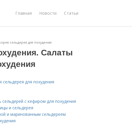
Главная
Новости
Статьи
 корня сельдерея для похудения
охудения. Салаты
охудения
ня сельдерея для похудения
ь сельдерей с кефиром для похудения
рицы и сельдерея
иной и маринованным сельдереем
охудения