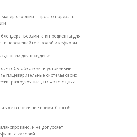
 манер окрошки – просто порезать
ки.
т блендера. Возьмите ингредиенты для
е, и перемешайте с водой и кефиром.
ельдереем для похудения.
го, чтобы обеспечить устойчивый
тить пищеварительные системы своих
ски, разгрузочные дни – это отдых
ли уже в новейшее время. Способ
балансировано, и не допускает
ефицита калорий;