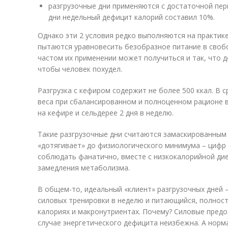
разгрузочные дни применяются с достаточной пер
дни недельный дефицит калорий составил 10%.
Однако эти 2 условия редко выполняются на практик
пытаются уравновесить безобразное питание в свобо
частом их применении может получиться и так, что д
чтобы человек похудел.
Разгрузка с кефиром содержит не более 500 ккал. В 
веса при сбалансированном и полноценном рационе в
на кефире и сельдерее 2 дня в неделю.
Такие разгрузочные дни считаются замаскированным 
«дотягивает» до физиологического минимума – цифр 
соблюдать фанатично, вместе с низкокалорийной дие
замедления метаболизма.
В общем-то, идеальный «клиент» разгрузочных дней 
силовых тренировки в неделю и питающийся, полнос
калориях и макронутриентах. Почему? Силовые предо
случае энергетического дефицита неизбежна. А норм