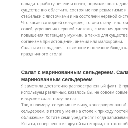
наладить работу печени и почек, нормализовать давл
существенно облегчить состояние при ревматизме и 
стебельки с листочками и на состоянии нервной сист
Что касается корней сельдерея, то они станут наст
солей, укрепления нервной системы, снижения давлен
повышения потенции у мужчин, а также для существ
организма при истощении, анемии или малокровии.
Салаты из сельдерея – отличное и полезное блюдо ка
праздничного стола!
Салат с маринованным сельдереем. Сала
маринованным сельдереем
Я заметила достаточно распространенный факт. В п
используем различных, казалось бы, не совсем совм
и вкуснее салат получается.
Так, к примеру, соединив ветчину, консервированный
сельдереем, в итоге у меня на столе к приходу госте
оближешь». Хотите семи убедиться? Тогда записывай
Кстати, совершенно из другой категории, но так нео