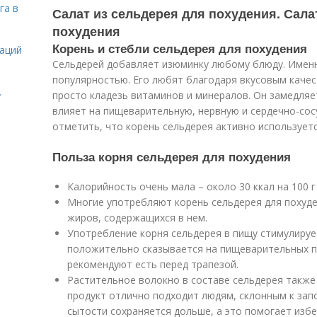
га в
Салат из сельдерея для похудения. Сала
похудения
Корень и стебли сельдерея для похудения
даций
Сельдерей добавляет изюминку любому блюду. Именн
популярностью. Его любят благодаря вкусовым качес
.
просто кладезь витаминов и минералов. Он замедляе
влияет на пищеварительную, нервную и сердечно-сос
отметить, что корень сельдерея активно используетс
Польза корня сельдерея для похудения
Калорийность очень мала – около 30 ккал на 100 г
Многие употребляют корень сельдерея для похуде
жиров, содержащихся в нем.
Употребление корня сельдерея в пищу стимулируе
положительно сказывается на пищеварительных п
рекомендуют есть перед трапезой.
Растительное волокно в составе сельдерея также
продукт отлично подходит людям, склонным к зап
сытости сохраняется дольше, а это помогает изб