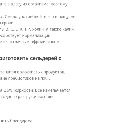
шнюю влагу из организма, поэтому
с. Смело употребляйте его в пищу, не
 крови.
В, С, Е, К, РР, холин, а также калий,
способствует нормализации
яется отличным афродизиаком.
риготовить сельдерей с
тенциал волокнистых продуктов,
вие пребиотиков на ЖКТ.
ра 2,5% жирности. Все измельчается
 одного разгрузочного дня.
ьчить блендером;