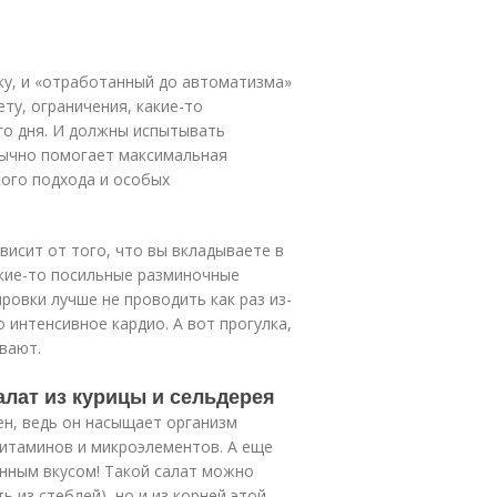
ку, и «отработанный до автоматизма»
ту, ограничения, какие-то
го дня. И должны испытывать
бычно помогает максимальная
кого подхода и особых
висит от того, что вы вкладываете в
акие-то посильные разминочные
ровки лучше не проводить как раз из-
 интенсивное кардио. А вот прогулка,
вают.
алат из курицы и сельдерея
зен, ведь он насыщает организм
итаминов и микроэлементов. А еще
енным вкусом! Такой салат можно
ь из стеблей), но и из корней этой