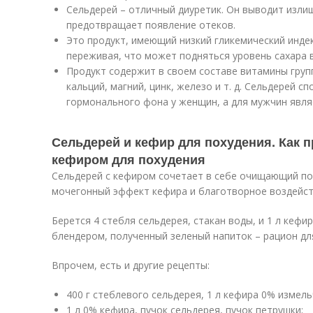
Сельдерей – отличный диуретик. Он выводит изли
предотвращает появление отеков.
Это продукт, имеющий низкий гликемический индек
переживая, что может подняться уровень сахара в
Продукт содержит в своем составе витамины группы 
кальций, магний, цинк, железо и т. д. Сельдерей 
гормонального фона у женщин, а для мужчин явл
Сельдерей и кефир для похудения. Как п
кефиром для похудения
Сельдерей с кефиром сочетает в себе очищающий по
мочегонный эффект кефира и благотворное воздейст
Берется 4 стебля сельдерея, стакан воды, и 1 л кефи
блендером, полученный зеленый напиток – рацион для
Впрочем, есть и другие рецепты:
400 г стеблевого сельдерея, 1 л кефира 0% измел
1 л 0% кефира, пучок сельдерея, пучок петрушки;