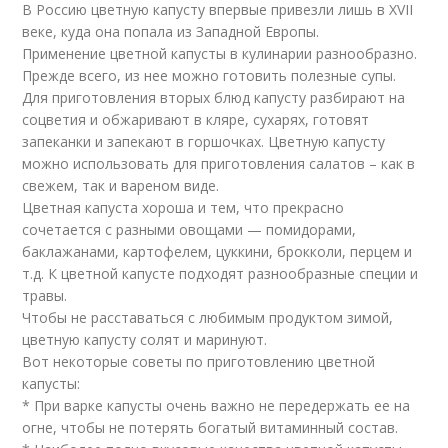
В Россию цветную капусту впервые привезли лишь в XVII
веке, куда она попала из Западной Европы.
Применение цветной капусты в кулинарии разнообразно.
Прежде всего, из нее можно готовить полезные супы.
Для приготовления вторых блюд капусту разбирают на
соцветия и обжаривают в кляре, сухарях, готовят
запеканки и запекают в горшочках. Цветную капусту
можно использовать для приготовления салатов – как в
свежем, так и вареном виде.
Цветная капуста хороша и тем, что прекрасно
сочетается с разными овощами — помидорами,
баклажанами, картофелем, цуккини, брокколи, перцем и
т.д. К цветной капусте подходят разнообразные специи и
травы.
Чтобы не расставаться с любимым продуктом зимой,
цветную капусту солят и маринуют.
Вот некоторые советы по приготовлению цветной
капусты:
* При варке капусты очень важно не передержать ее на
огне, чтобы не потерять богатый витаминный состав.