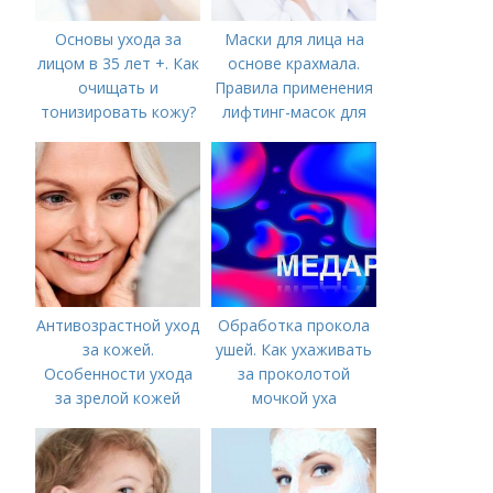
Основы ухода за
Маски для лица на
лицом в 35 лет +. Как
основе крахмала.
очищать и
Правила применения
тонизировать кожу?
лифтинг-масок для
лица из крахмала
Антивозрастной уход
Обработка прокола
за кожей.
ушей. Как ухаживать
Особенности ухода
за проколотой
за зрелой кожей
мочкой уха