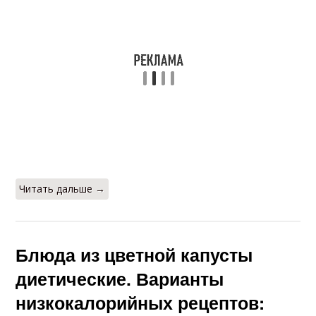
Салат из моркови
Салаты для диеты
Салат с морской
Мясной салат
капустой
Салат для
Салат из
диетического
белокочанной
питания
капусты
Читать дальше →
Блюда из цветной капусты
диетические. Варианты
низкокалорийных рецептов: