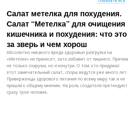
Показать все
Салат метелка для похудения.
Салат для похудения
Салаты из овощей
Салат “Метелка” для очищения
кишечника и похудения: что это
за зверь и чем хорош
Салат из редьки
Греческий салат
Абсолютно никакого вреда здоровью разгрузка на
«Метелке» не принесет, зато избавит от лишнего. Причем
не только снаружи, но и изнутри. О том. кто придумал
этот замечательный салат, споры ведутся уже много лет.
Приверженцы здорового питания по всему миру так и не
Полезный салат
Морковный салат
пришли к общему мнению. На роль создателя претендуют
сразу трое человек.
Салат с гранатом
Салат из кукурузы