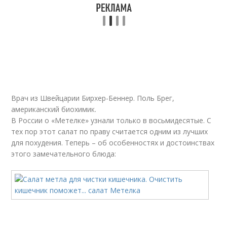
Теплый салат
Салат с кабачком
Салаты для
Салат для чистки
похудения
Врач из Швейцарии Бирхер-Беннер. Поль Брег,
американский биохимик.
В России о «Метелке» узнали только в восьмидесятые. С
Диетические салаты
Белковые салаты
тех пор этот салат по праву считается одним из лучших
для похудения. Теперь – об особенностях и достоинствах
этого замечательного блюда:
Салаты для стройного
Салат из цветной
тела
капусты