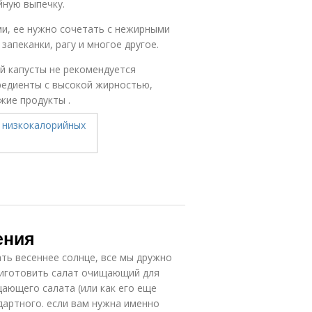
йную выпечку.
и, ее нужно сочетать с нежирными
запеканки, рагу и многое другое.
й капусты не рекомендуется
редиенты с высокой жирностью,
жие продукты .
ения
ать весеннее солнце, все мы дружно
приготовить салат очищающий для
щающего салата (или как его еще
дартного. если вам нужна именно