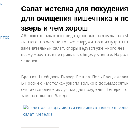
Морковный
Салат с
Са
я,
Салат метелка для похудения
салат
гранатом
для очищения кишечника и по
зверь и чем хорош
Салат с
Теплый салат
кабачком
Абсолютно никакого вреда здоровью разгрузка на «М
ептов
лишнего. Причем не только снаружи, но и изнутри. О 
замечательный салат, споры ведутся уже много лет.
всему миру так и не пришли к общему мнению. На рол
Диетические
Белковые
человек.
салаты
салаты
ст
Врач из Швейцарии Бирхер-Беннер. Поль Брег, амери
В России о «Метелке» узнали только в восьмидесятые.
считается одним из лучших для похудения. Теперь – 
замечательного блюда: