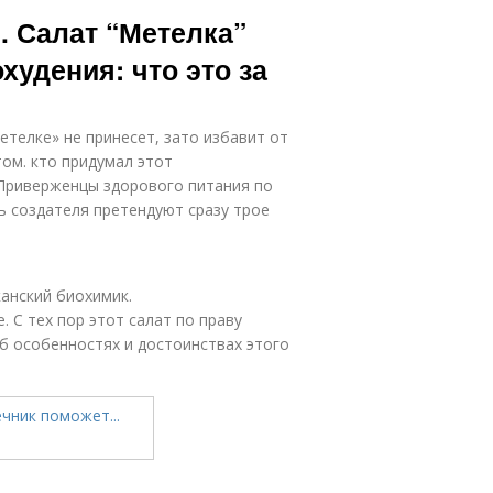
лат из свеклы
Салат из
. Салат “Метелка”
и
кукурузы
худения: что это за
Салат для
Салаты для
чистки
похудения
етелке» не принесет, зато избавит от
том. кто придумал этот
 Приверженцы здорового питания по
ь создателя претендуют сразу трое
Салаты для
ройного тела
канский биохимик.
 С тех пор этот салат по праву
об особенностях и достоинствах этого