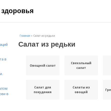
 здоровья
Главная
»
Салат из редьки
Салат из редьки
даций
га в
Свекольный
Овощной салат
салат
и.
Салат для
Салаты из
алом
Гре
похудения
овощей
ови в