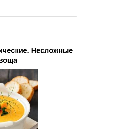
ические. Несложные
овоща