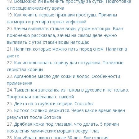
18.
Возможно ли вылечить простуду за сутки. Подготовка
к посещению/визиту врача
19.
Как лечить первые признаки простуды. Причины
насморка и респираторных инфекций
20.
Зачем выпивать стакан воды утром натощак. Врач
Кононенко рассказала, зачем на самом деле нужно
выпивать с утра стакан воды натощак
21.
Напитки которые можно пить перед сном. Напитки в
диете
22.
Как использовать корицу для похудения. Полезные
свойства корицы
23.
Аргановое масло для кожи и волос. Особенности
применения
24.
Тыквенная запеканка из тыквы в духовке и не только.
Творожная запеканка с тыквой
25.
Диета на отрубях и кефире. Способы
26.
Ботокс сколько держится. Через какое время виден
результат после ботокса
27.
Дряблая кожа под глазами, что делать. 5 причин
появления мимических морщин вокруг глаз
28.
Как убрать живот после 50 лет. Диетология