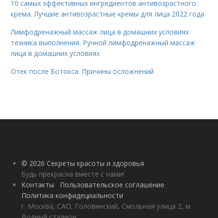
10 самых эффективных ингредиентов антивозрастного
крема. Лучшие антивозрастные кремы для лица 2022 года
Лимфодренажный массаж лица в домашних условиях
техника выполнения. Ручной лимфодренажный массаж
лица в домашних условиях
Отек после Ботокса. Причины осложнений
© 2026 Секреты красоты и здоровья
Будь прекрасна вместе с нами!
Контакты
Пользовательское соглашение
Политика конфидециальности
г. Москва, САО, Головинский, Смольная улица 2, м.
Водный стадион