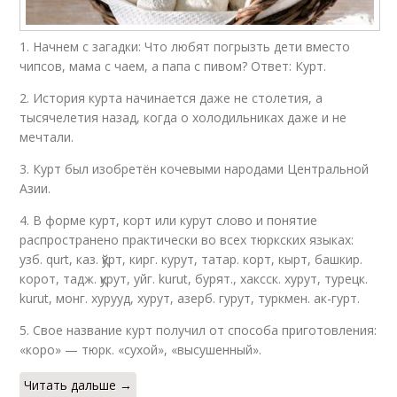
1. Начнем с загадки: Что любят погрызть дети вместо
чипсов, мама с чаем, а папа с пивом? Ответ: Курт.
2. История курта начинается даже не столетия, а
тысячелетия назад, когда о холодильниках даже и не
мечтали.
3. Курт был изобретён кочевыми народами Центральной
Азии.
4. В форме курт, корт или курут слово и понятие
распространено практически во всех тюркских языках:
узб. qurt, каз. қўрт, кирг. курут, татар. корт, кырт, башкир.
корот, тадж. қурут, уйг. kurut, бурят., хаксск. хурут, турецк.
kurut, монг. хурууд, хурут, азерб. гурут, туркмен. ак-гурт.
5. Свое название курт получил от способа приготовления:
«коро» — тюрк. «сухой», «высушенный».
Читать дальше →