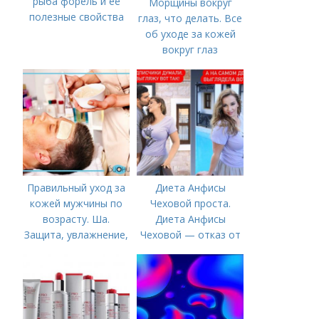
рыба форель и её
Морщины вокруг
полезные свойства
глаз, что делать. Все
об уходе за кожей
вокруг глаз
Правильный уход за
Диета Анфисы
кожей мужчины по
Чеховой проста.
возрасту. Ша.
Диета Анфисы
Защита, увлажнение,
Чеховой — отказ от
питание
единственного
продукта