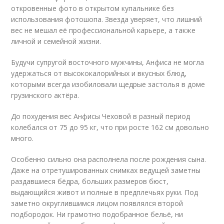
откровенные фото в открытом купальнике без
использования фотошопа. Звезда уверяет, что лишний
вес не мешал её профессиональной карьере, а также
личной и семейной жизни.
Будучи супругой восточного мужчины, Анфиса не могла
удержаться от высококалорийных и вкусных блюд,
которыми всегда изобиловали щедрые застолья в доме
грузинского актёра.
До похудения вес Анфисы Чеховой в разный период
колебался от 75 до 95 кг, что при росте 162 см довольно
много.
Особенно сильно она располнела после рождения сына.
Даже на отретушированных снимках ведущей заметны
раздавшиеся бёдра, больших размеров бюст,
выдающийся живот и полные в предплечьях руки. Под
заметно округлившимся лицом появлялся второй
подбородок. Ни грамотно подобранное бельё, ни