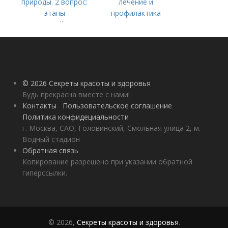
природы. 2 вопрос:
лечение и
этапы
профилактика
взаимодействия
природного и
социального бытия
человека.
© 2026 Секреты красоты и здоровья
Будь прекрасна вместе с нами!
Контакты
Пользовательское соглашение
Политика конфидециальности
г. Москва, САО, Головинский, Смольная улица 2, м.
Водный стадион
Обратная связь
Копирование разрешено при указании обратной
гиперссылки.
© 2026,
Секреты красоты и здоровья
.