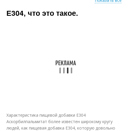
Показать все
Е304, что это такое.
Добавки по странам
Добавки в украине
Пищевая
промышленность
Характеристика пищевой добавки Е304
Аскорбилпальмитат более известен широкому кругу
людей, как пищевая добавка Е304, которую довольно