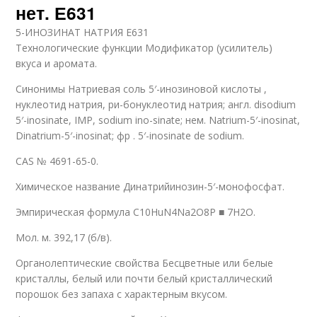
нет. Е631
5-ИНОЗИНАТ НАТРИЯ Е631
Технологические функции Модификатор (усилитель)
вкуса и аромата.
Синонимы Натриевая соль 5′-инозиновой кислоты ,
нуклеотид натрия, ри-бонуклеотид натрия; англ. disodium
5′-inosinate, IMP, sodium ino-sinate; нем. Natrium-5′-inosinat,
Dinatrium-5′-inosinat; фр . 5′-inosinate de sodium.
CAS № 4691-65-0.
Химическое название Динатрийинозин-5′-монофосфат.
Эмпирическая формула C10HuN4Na2O8P ■ 7H2O.
Мол. м. 392,17 (б/в).
Органолептические свойства Бесцветные или белые
кристаллы, белый или почти белый крис­таллический
порошок без запаха с характерным вкусом.