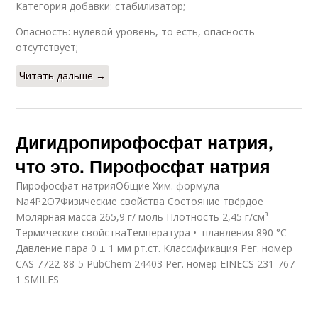
Категория добавки: стабилизатор;
Опасность: нулевой уровень, то есть, опасность
отсутствует;
Читать дальше →
Дигидропирофосфат натрия,
что это. Пирофосфат натрия
Пирофосфат натрияОбщие Хим. формула
Na4Р2О7Физические свойства Состояние твёрдое
Молярная масса 265,9 г/ моль Плотность 2,45 г/см³
Термические свойстваТемпература • плавления 890 °C
Давление пара 0 ± 1 мм рт.ст. Классификация Рег. номер
CAS 7722-88-5 PubChem 24403 Рег. номер EINECS 231-767-
1 SMILES