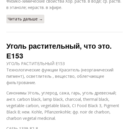
Физико-химические свойства Хор. раств. в воде; ср. раств.
в этаноле; нераств. в эфире.
Читать дальше →
Уголь растительный, что это.
Е153
УГОЛЬ РАСТИТЕЛЬНЫЙ Е153
Технологические функции Краситель (неорганический
пигмент), осветлитель , вещество, облегчающее
фильтрование.
Синонимы Уголь, углерод, сажа, гарь, уголь древесный;
англ. carbon black, lamp black, charcoal, thermal black,
vegetable carbon, vegetable black, CI Food Black 3, Pigment
Black 8; нем. Kohle, Pflanzenkohle; фр. noir de charbon,
charbon vegetal medicinal.
CAS№ 1339-82-8.