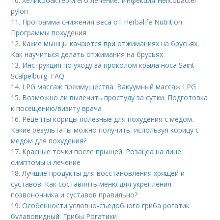
10.
Хеликобактер и его лечение. Инфекция Helicobacter
pylori
11.
Программа снижения веса от Herbalife Nutrition.
Программы похудения
12.
Какие мышцы качаются при отжиманиях на брусьях.
Как научиться делать отжимания на брусьях
13.
Инструкция по уходу за проколом крыла носа Saint
Scalpelburg. FAQ
14.
LPG массаж преимущества. Вакуумный массаж LPG
15.
Возможно ли вылечить простуду за сутки. Подготовка
к посещению/визиту врача
16.
Рецепты корицы полезные для похудения с медом.
Какие результаты можно получить, используя корицу с
медом для похудения?
17.
Красные точки после прыщей. Розацеа на лице:
симптомы и лечение
18.
Лучшие продукты для восстановления хрящей и
суставов. Как составлять меню для укрепления
позвоночника и суставов правильно?
19.
Особенности условно-съедобного гриба рогатик
булавовидный. Грибы Рогатики