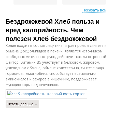
Показать все
Бездрожжевой Хлеб польза и
Монастырский хлеб
Зерновой хлеб
вред калорийность. Чем
полезен Хлеб бездрожжевой
Холин входит в состав лецитина, играет роль в синтезе и
Ароматный хлеб
Хлеба в духовке
обмене фосфолипидов в печени, является источником
свободных метильных групп, действует как липотропный
фактор. Витамин В5 участвует в белковом, жировом,
углеводном обмене, обмене холестерина, синтезе ряда
гормонов, гемоглобина, способствует всасыванию
Цельнозерновой хлеб
Хлеб в мультиварке
аминокислот и сахаров в кишечнике, поддерживает
функцию коры надпочечников.
Читать дальше →
Хлеб на соде