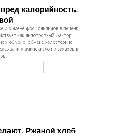
леб на соде
 вред калорийность.
вой
езе и обмене фосфолипидов в печени,
йствует как липотропный фактор.
ном обмене, обмене холестерина,
всасыванию аминокислот и сахаров в
ов.
елают. Ржаной хлеб