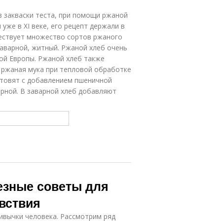
з закваски теста, при помощи ржаной
 уже в XI веке, его рецепт держали в
ществует множество сортов ржаного
 заварной, житный. Ржаной хлеб очень
ной Европы. Ржаной хлеб также
 ржаная мука при тепловой обработке
отовят с добавлением пшеничной
арной. В заварной хлеб добавляют
езные советы для
вствия
ивычки человека. Рассмотрим ряд