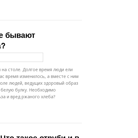
ие бывают
а?
 на столе. Долгое время люди ели
ас время изменилось, а вместе с ним
толе людей, ведущих здоровый образ
 белую булку. Необходимо
ьза и вред ржаного хлеба?
Что такое отруби и в