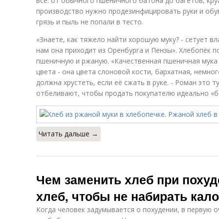
всё: от обычного пшеничного батона до багетов, кру
производство нужно продезинфицировать руки и обув
грязь и пыль не попали в тесто.
«Знаете, как тяжело найти хорошую муку? - сетует вл
нам она приходит из Оренбурга и Пензы». Хлебопёк п
пшеничную и ржаную. «Качественная пшеничная мука
цвета - она цвета слоновой кости, бархатная, немно
должна хрустеть, если её сжать в руке. - Роман это т
отбеливают, чтобы продать покупателю идеально «б
Читать дальше →
Чем заменить хлеб при похуд
хлеб, чтобы не набирать кал
Когда человек задумывается о похудении, в первую о