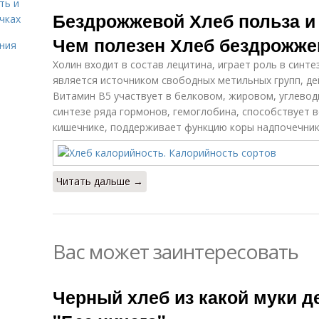
Цельнозерновой
Хлеб в
ть и
Х
Бездрожжевой Хлеб польза и
хлеб
мультиварке
чках
Чем полезен Хлеб бездрожже
ния
Холин входит в состав лецитина, играет роль в синт
является источником свободных метильных групп, де
Витамин В5 участвует в белковом, жировом, углевод
синтезе ряда гормонов, гемоглобина, способствует 
кишечнике, поддерживает функцию коры надпочечник
Читать дальше →
Вас может заинтересовать
Черный хлеб из какой муки д