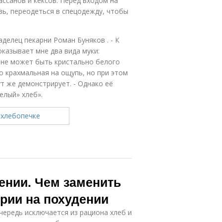
ассанов и кексов. Перед входом на
ь, переодеться в спец­одежду, чтобы
аделец пекарни Роман Буняков . - К
оказывает мне два вида муки:
 не может быть кристально белого
го крахмальная на ощупь, но при этом
ут же демонстрирует. - Однако её
елый» хлеб».
ении. Чем заменить
ории на похудении
чередь исключается из рациона хлеб и