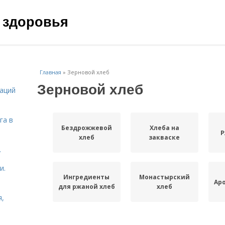
 здоровья
Главная
»
Зерновой хлеб
Зерновой хлеб
даций
га в
Бездрожжевой
Хлеба на
Р
хлеб
закваске
.
и.
Ингредиенты
Монастырский
Ар
для ржаной хлеб
хлеб
я,