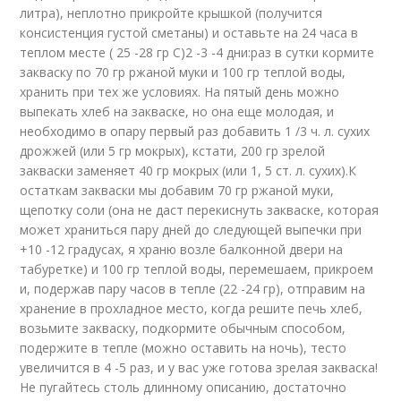
литра), неплотно прикройте крышкой (получится
консистенция густой сметаны) и оставьте на 24 часа в
теплом месте ( 25 -28 гр С)2 -3 -4 дни:раз в сутки кормите
закваску по 70 гр ржаной муки и 100 гр теплой воды,
хранить при тех же условиях. На пятый день можно
выпекать хлеб на закваске, но она еще молодая, и
необходимо в опару первый раз добавить 1 /3 ч. л. сухих
дрожжей (или 5 гр мокрых), кстати, 200 гр зрелой
закваски заменяет 40 гр мокрых (или 1, 5 ст. л. сухих).К
остаткам закваски мы добавим 70 гр ржаной муки,
щепотку соли (она не даст перекиснуть закваске, которая
может храниться пару дней до следующей выпечки при
+10 -12 градусах, я храню возле балконной двери на
табуретке) и 100 гр теплой воды, перемешаем, прикроем
и, подержав пару часов в тепле (22 -24 гр), отправим на
хранение в прохладное место, когда решите печь хлеб,
возьмите закваску, подкормите обычным способом,
подержите в тепле (можно оставить на ночь), тесто
увеличится в 4 -5 раз, и у вас уже готова зрелая закваска!
Не пугайтесь столь длинному описанию, достаточно