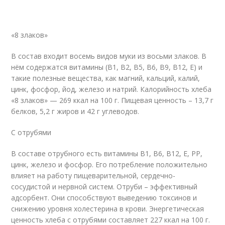
«8 злаков»
В состав входит восемь видов муки из восьми злаков. В
нём содержатся витамины (В1, В2, В5, В6, В9, В12, Е) и
такие полезные вещества, как магний, кальций, калий,
цинк, фосфор, йод, железо и натрий. Калорийность хлеба
«8 злаков» — 269 ккал на 100 г. Пищевая ценность – 13,7 г
белков, 5,2 г жиров и 42 г углеводов.
С отрубями
В составе отрубного есть витамины В1, В6, В12, Е, РР,
цинк, железо и фосфор. Его потребление положительно
влияет на работу пищеварительной, сердечно-
сосудистой и нервной систем. Отруби – эффективный
адсорбент. Они способствуют выведению токсинов и
снижению уровня холестерина в крови. Энергетическая
ценность хлеба с отрубями составляет 227 ккал на 100 г.