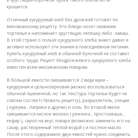
крошится.
Отличный кукурузный хлеб без дрожжей готовят по
мексиканскому рецепту. Это блюдо носит название
тортилья и напоминает хрустящую лепешку либо лаваш .
В этой стране о пользе кукурузного хлеба знают давно и
активно используют эти знания в повседневном питании.
Купить кукурузный хлеб в обычной булочной не составит
особого труда. Рецепт бездрожжевого кукурузного хлеба
известен всем мексиканским поварам.
В большой емкости смешиваются 2 вида муки –
кукурузная и цельнозерновая (можно воспользоваться
обычной пшеничной, но так текстура тортильи будет не
совсем соответствовать рецепту), разрыхлитель, специи
( куркума , паприка и другие) и соль. Во второй миске
смешиваются кислое молоко ( ряженка , простокваша ,
кефир ), сироп на вкус повара (возможно заменить его на
сахар, растворенный теплой водой ) и постное масло.
После этого содержимое двух емкостей нужно соединить