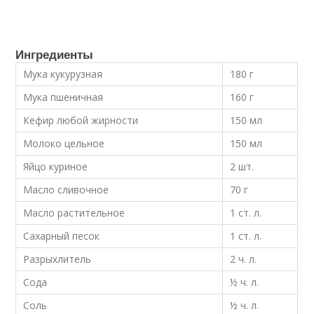
Ингредиенты
Мука кукурузная
180 г
Мука пшеничная
160 г
Кефир любой жирности
150 мл
Молоко цельное
150 мл
Яйцо куриное
2 шт.
Масло сливочное
70 г
Масло растительное
1 ст. л.
Сахарный песок
1 ст. л.
Разрыхлитель
2 ч. л.
Сода
½ ч. л.
Соль
½ ч. л.