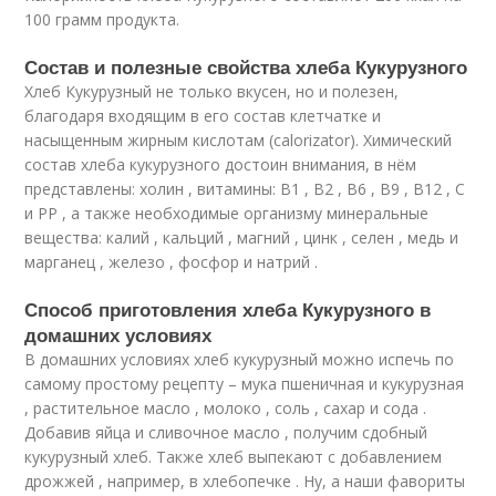
100 грамм продукта.
Состав и полезные свойства хлеба Кукурузного
Хлеб Кукурузный не только вкусен, но и полезен,
благодаря входящим в его состав клетчатке и
насыщенным жирным кислотам (calorizator). Химический
состав хлеба кукурузного достоин внимания, в нём
представлены: холин , витамины: В1 , В2 , В6 , В9 , В12 , С
и РР , а также необходимые организму минеральные
вещества: калий , кальций , магний , цинк , селен , медь и
марганец , железо , фосфор и натрий .
Способ приготовления хлеба Кукурузного в
домашних условиях
В домашних условиях хлеб кукурузный можно испечь по
самому простому рецепту – мука пшеничная и кукурузная
, растительное масло , молоко , соль , сахар и сода .
Добавив яйца и сливочное масло , получим сдобный
кукурузный хлеб. Также хлеб выпекают с добавлением
дрожжей , например, в хлебопечке . Ну, а наши фавориты