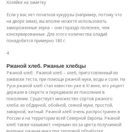
Хозяйке на заметку
Если у вас нет початков кукурузы (например, потому что
на дворе зима), вы вполне можете использовать
замороженные зерна – они гораздо полезнее, чем
консервированные. Для этого количества оладий
понадобится примерно 180 г.
4
Ржаной хлеб. Ржаные хлебцы
Ржаной хлеб . Ржаной хлеб – хлеб, приготовленный из
закваски теста, при помощи ржаной муки, воды и соли. На
Руси ржаной хлеб стал известен уже в XI веке, его рецепт
держали в секрете и передавали из поколения в
поколение. Существует множество сортов ржаного
хлеба: из обдирной, обойной, сеяной муки, простой,
заварной, житный. Ржаной хлеб очень распространен в
России и на территории всей Северной Европы. Ржаной
хлеб также называют «черным» из-за цвета получаемой
выпечки: ржаная мука при тепловой обработке