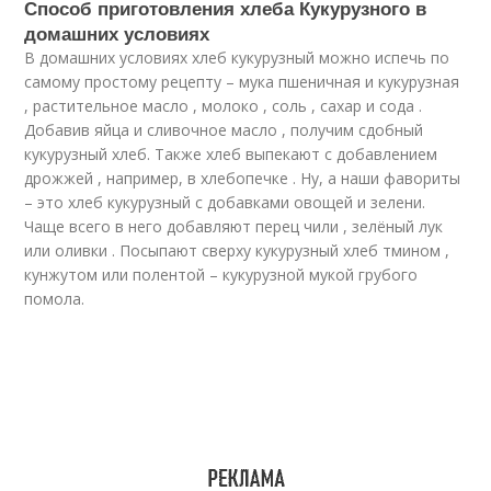
Способ приготовления хлеба Кукурузного в
домашних условиях
В домашних условиях хлеб кукурузный можно испечь по
самому простому рецепту – мука пшеничная и кукурузная
, растительное масло , молоко , соль , сахар и сода .
Добавив яйца и сливочное масло , получим сдобный
кукурузный хлеб. Также хлеб выпекают с добавлением
дрожжей , например, в хлебопечке . Ну, а наши фавориты
– это хлеб кукурузный с добавками овощей и зелени.
Чаще всего в него добавляют перец чили , зелёный лук
или оливки . Посыпают сверху кукурузный хлеб тмином ,
кунжутом или полентой – кукурузной мукой грубого
помола.