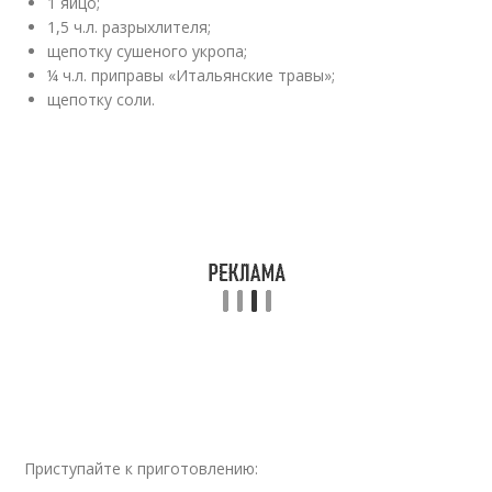
1 яйцо;
1,5 ч.л. разрыхлителя;
щепотку сушеного укропа;
¼ ч.л. приправы «Итальянские травы»;
щепотку соли.
Приступайте к приготовлению: