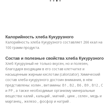
Калорийность хлеба Кукурузного
Калорийность хлеба Кукурузного составляет 266 ккал на
100 грамм продукта.
Состав и полезные свойства хлеба Кукурузного
Хлеб Кукурузный не только вкусен, но и полезен,
благодаря входящим в его состав клетчатке и
насыщенным жирным кислотам (calorizator). Химический
состав хлеба кукурузного достоин внимания, в нём
представлены: холин , витамины: В1 , В2 , В6 , В9 , В12 , С
и РР , а также необходимые организму минеральные
вещества: калий , кальций , магний , цинк , селен , медь и
марганец , железо , фосфор и натрий .