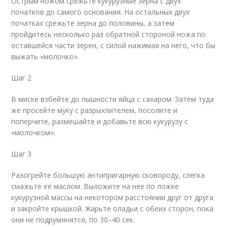
Острым ножом срежьте кукурузные зерна с двух
початков до самого основания. На остальных двух
початках срежьте зерна до половины, а затем
пройдитесь несколько раз обратной стороной ножа по
оставшейся части зерен, с силой нажимая на него, что бы
выжать «молочко».
Шаг 2
В миске взбейте до пышности яйца с сахаром. Затем туда
же просейте муку с разрыхлителем, посолите и
поперчите, размешайте и добавьте всю кукурузу с
«молочком».
Шаг 3
Разогрейте большую антипригарную сковороду, слегка
смажьте ее маслом. Выложите на нее по ложке
кукурузной массы на некотором расстоянии друг от друга
и закройте крышкой. Жарьте оладьи с обеих сторон, пока
они не подрумянятся, по 30–40 сек.