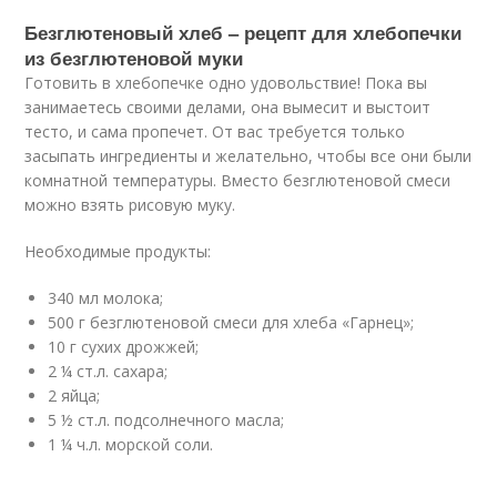
Безглютеновый хлеб – рецепт для хлебопечки
из безглютеновой муки
Готовить в хлебопечке одно удовольствие! Пока вы
занимаетесь своими делами, она вымесит и выстоит
тесто, и сама пропечет. От вас требуется только
засыпать ингредиенты и желательно, чтобы все они были
комнатной температуры. Вместо безглютеновой смеси
можно взять рисовую муку.
Необходимые продукты:
340 мл молока;
500 г безглютеновой смеси для хлеба «Гарнец»;
10 г сухих дрожжей;
2 ¼ ст.л. сахара;
2 яйца;
5 ½ ст.л. подсолнечного масла;
1 ¼ ч.л. морской соли.