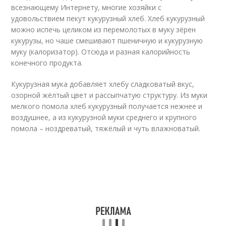
всезнающему Интернету, многие хозяйки с
удовольствием пекут кукурузный хлеб. Хлеб кукурузный
можно испечь целиком из перемолотых в муку зёрен
кукурузы, но чаше смешивают пшеничную и кукурузную
муку (калоризатор). Отсюда и разная калорийность
конечного продукта.
Кукурузная мука добавляет хлебу сладковатый вкус,
озорной жёлтый цвет и рассыпчатую структуру. Из муки
мелкого помола хлеб кукурузный получается нежнее и
воздушнее, а из кукурузной муки среднего и крупного
помола – ноздреватый, тяжёлый и чуть влажноватый.