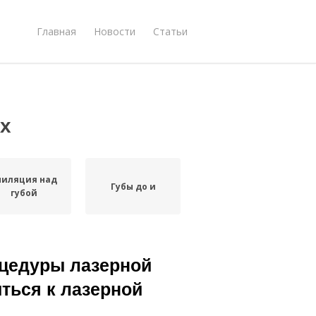
Главная
Новости
Статьи
х
пиляция над
Губы до и
губой
цедуры лазерной
иться к лазерной