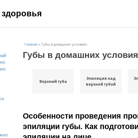
 здоровья
Главная
»
Губы в домашних условиях
Губы в домашних условия
вый
ьно
пно
Эпиляция над
Э
Верхний губа
верхней губой
а.
Особенности проведения про
эпиляции губы. Как подготов
эпиляции на лице
ужно