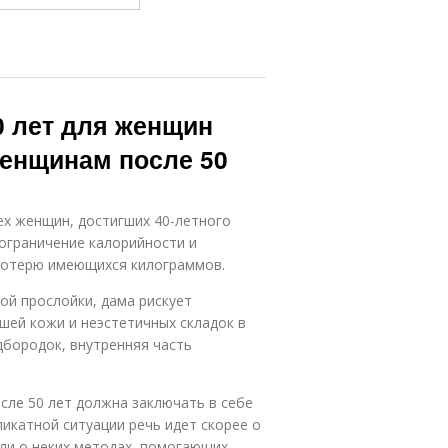
0 лет для женщин
женщинам после 50
ех женщин, достигших 40-летного
ограничение калорийности и
потерю имеющихся килограммов.
ой прослойки, дама рискует
шей кожи и неэстетичных складок в
дбородок, внутренняя часть
сле 50 лет должна заключать в себе
икатной ситуации речь идет скорее о
ли о неких методах, помогающих