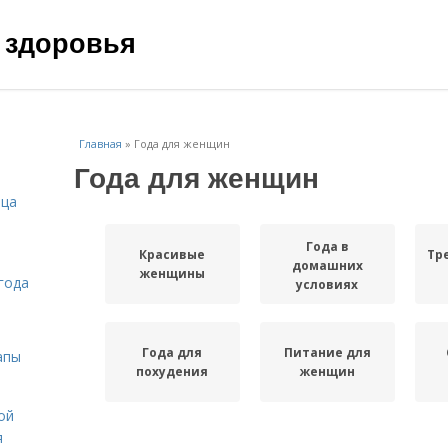
 здоровья
Главная
»
Года для женщин
Года для женщин
ица
Года в
Красивые
Тр
домашних
женщины
года
условиях
Года для
Питание для
апы
похудения
женщин
ой
я