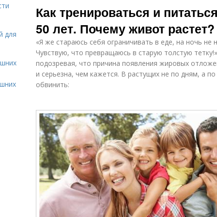
сти
Как тренироваться и питатьс
50 лет. Почему живот растет?
й для
«Я же стараюсь себя ограничивать в еде, на ночь не 
Чувствую, что превращаюсь в старую толстую тетку!
ашних
подозревая, что причина появления жировых отложе
и серьезна, чем кажется. В растущих не по дням, а п
ашних
обвинить: