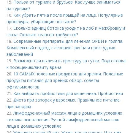
15.
Польза от турника и брусьев. Как лучше заниматься
на турнике?
16.
Как убрать пятна после прыщей на лице. Популярные
процедуры, убирающие постакне?
17.
Сколько единиц ботокса уходит на лоб и межбровку и
глаза. Сколько сеансов требуется?
18.
Современные препараты для лечения ОРВИ и гриппа.
Комплексный подход к лечению гриппа и простудных
заболеваний
19.
Возможно ли вылечить простуду за сутки. Подготовка
к посещению/визиту врача
20.
10 САМЫХ полезных продуктов для зрения. Полезные
продукты питания для зрения: обзор, советы
офтальмологов
21.
Как выбрать пробиотики для кишечника. Пробиотики
22.
Диета при запорах у взрослых. Правильное питание
при запорах
23.
Лимфодренажный массаж лица в домашних условиях
техника выполнения. Ручной лимфодренажный массаж
лица в домашних условиях
24.
Женщина после 45 лет. Жизнь после сорока..Что там