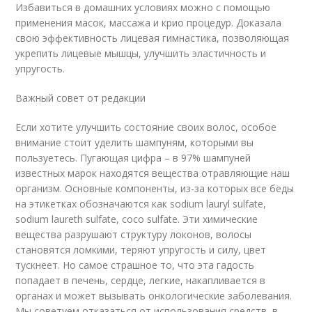
Избавиться в домашних условиях можно с помощью
применения масок, массажа и крио процедур. Доказала
свою эффективность лицевая гимнастика, позволяющая
укрепить лицевые мышцы, улучшить эластичность и
упругость.
Важный совет от редакции
Если хотите улучшить состояние своих волос, особое
внимание стоит уделить шампуням, которыми вы
пользуетесь. Пугающая цифра – в 97% шампуней
известных марок находятся вещества отравляющие наш
организм. Основные компоненты, из-за которых все беды
на этикетках обозначаются как sodium lauryl sulfate,
sodium laureth sulfate, coco sulfate. Эти химические
вещества разрушают структуру локонов, волосы
становятся ломкими, теряют упругость и силу, цвет
тускнеет. Но самое страшное то, что эта гадость
попадает в печень, сердце, легкие, накапливается в
органах и может вызывать онкологические заболевания.
Мы советуем отказаться от использования средств, в