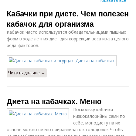
Показать все
Кабачки при диете. Чем полезен
Кабачки для
Диета для похудения
похудения
кабачок для организма
Кабачок часто используется обладательницами пышных
форм в ходе летних диет для коррекции веса из-за целого
Кабачки при
ряда факторов.
Диета с кабачками
похудении
Читать дальше →
Диета с огурцами
Кабачки в маринаде
Диета на кабачках. Меню
Поскольку кабачки
Супчик с кабачками
низкокалорийны сами по
себе, монодиету на их
основе можно смело приравнивать к голодовке. Чтобы