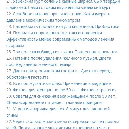
21.
Узбекский курт соленые сырные шарики. Сыр твердый
шариками. Сами готовим вкуснейший узбекский курт
22.
Лечебное питание при гипертонии. Как измерить
давление механическим тонометром
23.
Как выбрать пробиотики для кишечника. Пробиотики
24.
Псориаз и современные методы его лечения.
Эффективность менее современных методов лечения
псориаза
25.
Три полезных блюда из тыквы. Тыквенная запеканка
26.
Питание после удаления желчного пузыря. Диета
после удаления желчного пузыря
27.
Диета при хроническом гастрите. Диета в период
обострения гастрита
28.
Всё про мускатный орех. Применение в медицине
29.
Фитнес для женщин после 50 лет. Фитнес-стратегия
30.
Советы для снижения веса женщинам после 50 лет.
Сбалансированное питание – главные принципы
31.
Утренняя зарядка для тех. 8 минут для здоровой
спины
32.
Через сколько можно менять сережки после прокола
ушей. Прокалывание ушек детям: отвечаем на часто