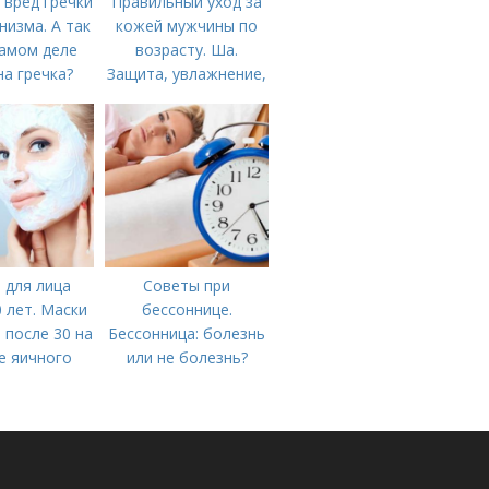
 вред гречки
Правильный уход за
низма. А так
кожей мужчины по
самом деле
возрасту. Ша.
а гречка?
Защита, увлажнение,
питание
 для лица
Советы при
0 лет. Маски
бессоннице.
 после 30 на
Бессонница: болезнь
е яичного
или не болезнь?
елка