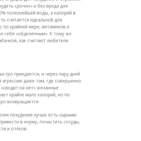
худеть срочно» и без вреда для
0% полезнейшей воды, а калорий в
сть считается идеальной для
; по крайней мере, витаминов и
л себя «обделённым». К тому же
кабачков, как считают любители
ыстро приедается, и через пару дней
я агрессию даже там, где совершенно
н «сводит на нет» желанные
чает крайне мало калорий, но по
тро возвращается.
елях похудения лучше есть сырыми:
ривести в норму, почистить сосуды,
ти и отёков.