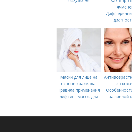
Как борот
ячмене
Дифференци
диагност
Маски для лица на
Антивозрастн
основе крахмала.
за коже
Правила применения
Особенности
лифтинг-масок для
за зрелой 
лица из крахмала