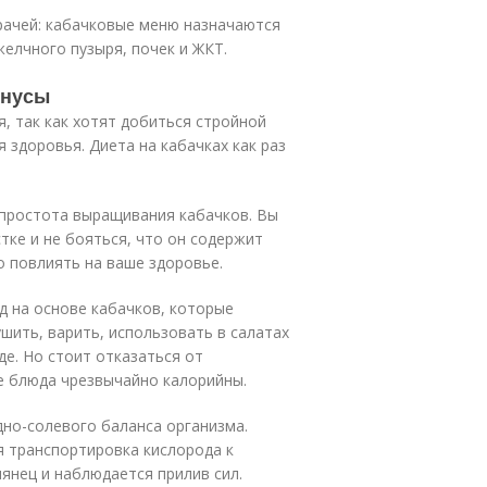
рачей: кабачковые меню назначаются
желчного пузыря, почек и ЖКТ.
инусы
, так как хотят добиться стройной
я здоровья. Диета на кабачках как раз
 простота выращивания кабачков. Вы
ке и не бояться, что он содержит
о повлиять на ваше здоровье.
 на основе кабачков, которые
ить, варить, использовать в салатах
де. Но стоит отказаться от
ие блюда чрезвычайно калорийны.
но-солевого баланса организма.
я транспортировка кислорода к
янец и наблюдается прилив сил.