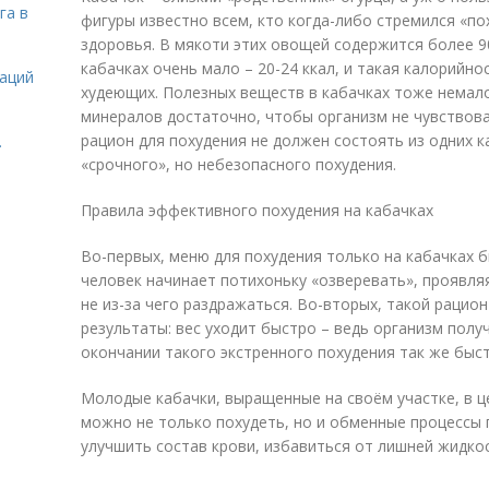
га в
фигуры известно всем, кто когда-либо стремился «по
здоровья. В мякоти этих овощей содержится более 9
кабачках очень мало – 20-24 ккал, и такая калорийно
даций
худеющих. Полезных веществ в кабачках тоже немало
минералов достаточно, чтобы организм не чувствова
рацион для похудения не должен состоять из одних 
.
«срочного», но небезопасного похудения.
Правила эффективного похудения на кабачках
Во-первых, меню для похудения только на кабачках б
человек начинает потихоньку «озверевать», проявля
не из-за чего раздражаться. Во-вторых, такой рацио
результаты: вес уходит быстро – ведь организм полу
окончании такого экстренного похудения так же быс
Молодые кабачки, выращенные на своём участке, в ц
можно не только похудеть, но и обменные процессы п
улучшить состав крови, избавиться от лишней жидкос