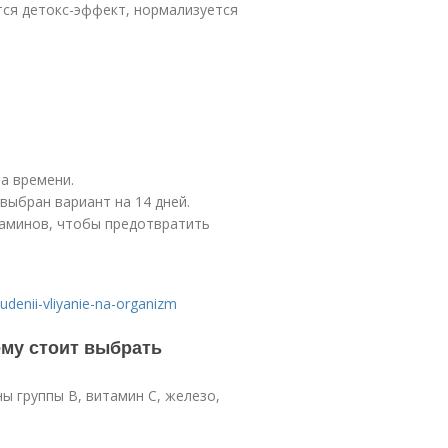
тся детокс-эффект, нормализуется
а времени.
выбран вариант на 14 дней.
аминов, чтобы предотвратить
hudenii-vliyanie-na-organizm
ему стоит выбрать
ы группы В, витамин С, железо,