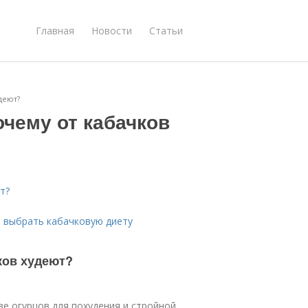
Главная
Новости
Статьи
деют?
очему от кабачков
т?
т выбрать кабачковую диету
ков худеют?
зе огурцов для похудения и стройной