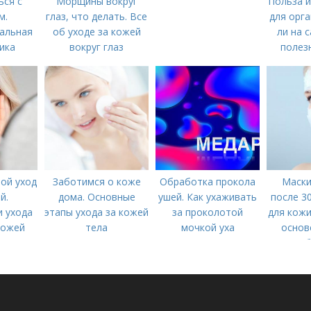
ься с
Морщины вокруг
Польза и
м.
глаз, что делать. Все
для орга
альная
об уходе за кожей
ли на 
ика
вокруг глаз
полезн
ой уход
Заботимся о коже
Обработка прокола
Маски
й.
дома. Основные
ушей. Как ухаживать
после 3
 ухода
этапы ухода за кожей
за проколотой
для кожи
кожей
тела
мочкой уха
основ
б