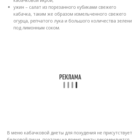
кабачковой икрой;
ужин – салат из порезанного кубиками свежего
кабачка, таким же образом измельченного свежего
огурца, репчатого лука и большого количества зелени
под лимонным соком.
В меню кабачковой диеты для похудения не присутствует
белковой пищи, поэтому на время диеты рекомендуется