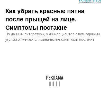
Показать все
Как убрать красные пятна
Эффективные
Аптечные средства
средства
после прыщей на лице.
Симптомы постакне
По данным литературы, у 40% пациентов с вульгарными
Застойные пятна
Пятна от прыщей
угрями отмечаются клинические симптомы постакне.
Темные пятна
Пятна от акне