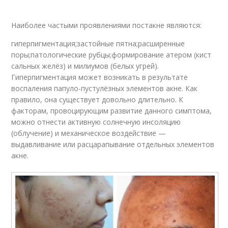
Наиболее частыми проявлениями постакне являются:
гиперпигментация;застойные пятна;расширенные
поры;патологические рубцы;формирование атером (кист
сальных желёз) и милиумов (белых угрей).
Гиперпигментация может возникать в результате
воспаления папуло-пустулёзных элементов акне. Как
правило, она существует довольно длительно. К
факторам, провоцирующим развитие данного симптома,
можно отнести активную солнечную инсоляцию
(облучение) и механическое воздействие —
выдавливание или расцарапывание отдельных элементов
акне.