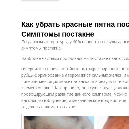
Как убрать красные пятна по
Симптомы постакне
По данным литературы, у 40% пациентов с вульгарны
симптомы постакне.
Наиболее частыми проявлениями постакне являются:
гиперпигментация;застойные пятна;расширенные пор
рубцы;формирование атером (кист сальных желёз) и м
Гиперпигментация может возникать в результате во
элементов акне. Как правило, она существует доволь
провоцирующим развитие данного симптома, можно 
инсоляцию (облучение) и механическое воздействие
отдельных элементов акне.