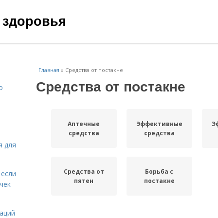
 здоровья
Главная
»
Средства от постакне
Средства от постакне
о
Аптечные
Эффективные
Э
средства
средства
я для
Средства от
Борьба с
 если
пятен
постакне
чек
даций