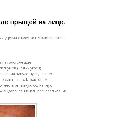
сле прыщей на лице.
ми угрями отмечаются клинические
ы;патологические
илиумов (белых угрей).
спаления папуло-пустулёзных
но длительно. К факторам,
отнести активную солнечную
 — выдавливание или расцарапывание