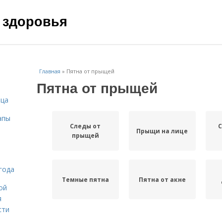
 здоровья
Главная
»
Пятна от прыщей
Пятна от прыщей
ица
апы
Следы от
С
Прыщи на лице
прыщей
года
Темные пятна
Пятна от акне
ой
я
сти