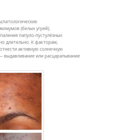
ы;патологические
илиумов (белых угрей).
спаления папуло-пустулёзных
но длительно. К факторам,
отнести активную солнечную
 — выдавливание или расцарапывание