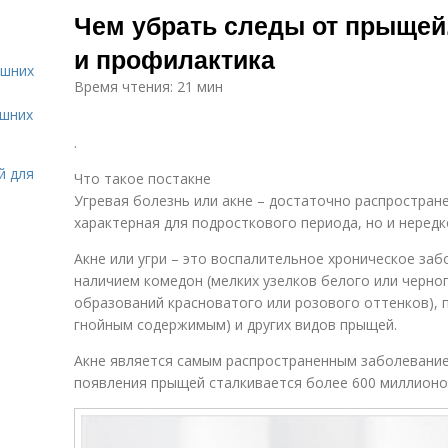
Чем убрать следы от прыщей.
и профилактика
ашних
Время чтения: 21 мин
ашних
.
й для
Что такое постакне
Угревая болезнь или акне – достаточно распростран
характерная для подросткового периода, но и неред
Акне или угри – это воспалительное хроническое заб
наличием комедон (мелких узелков белого или черног
образований красноватого или розового оттенков), п
гнойным содержимым) и других видов прыщей.
Акне является самым распространенным заболевание
появления прыщей сталкивается более 600 миллионов