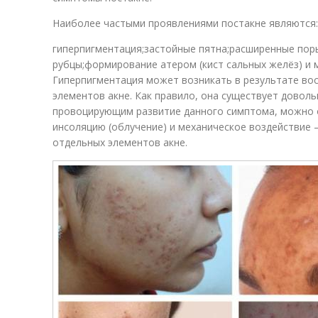
Наиболее частыми проявлениями постакне являются:
гиперпигментация;застойные пятна;расширенные пор
рубцы;формирование атером (кист сальных желёз) и м
Гиперпигментация может возникать в результате во
элементов акне. Как правило, она существует доволь
провоцирующим развитие данного симптома, можно 
инсоляцию (облучение) и механическое воздействие
отдельных элементов акне.