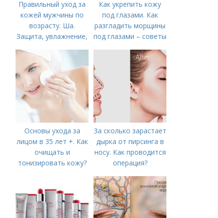
Правильный уход за
Как укрепить кожу
кожей мужчины по
под глазами. Как
возрасту. Ша.
разгладить морщины
Защита, увлажнение,
под глазами – советы
питание
косметолога
Основы ухода за
За сколько зарастает
лицом в 35 лет +. Как
дырка от пирсинга в
очищать и
носу. Как проводится
тонизировать кожу?
операция?