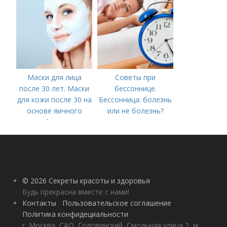
Маски для лица
Советы при
после 30 лет. Маски
бессоннице.
для кожи после 30 на
Бессонница: болезнь
основе яичного
или не болезнь?
белка
© 2026 Секреты красоты и здоровья
Будь прекрасна вместе с нами!
Контакты
Пользовательское соглашение
Политика конфидециальности
г. Москва, САО, Головинский, Смольная улица 2, м.