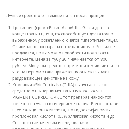
Лучшее средство от темных пятен после прыщей –
Третиноин (крем «Ретин-А», «A-Ret Gel» и др.) – в
концентрации 0,05-0,1% способствует достаточно
выраженному осветлению очагов гиперпигментации.
Официально препараты с третиноином в России не
продаются, но их можно приобрести под заказ в
интернете. Цена за тубу 20 г начинается от 800
рублей. Минусом средств с третиноином является то,
что на первом этапе применения они оказывают
раздражающее действие на кожу.
Компания «SkinCeuticals» (США) выпускает такое
средство от гиперпигментации как «ADVANCED
PIGMENT CORRECTOR». Этот препарат наносится
точечно на участки гиперпигментации. В его составе
0,3% салициловая кислота, 1% гидроксифенокси-
пропионовая кислота, 0,5% эллаговая кислота и др.
Согласно клиническим исследованиям –
эффективность этого средства сопоставима с