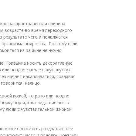
амая распространенная причина
м возрасте во время переходного
в результате чего и появляются
 организма подростка. Поэтому если
коиться из-за акне не нужно.
ие. Привычка носить декоративную
 или поздно сыграет злую шутку с
лез начнет накапливаться, создавая
 говорится, налицо.
 своей кожей, то рано или поздно
порку пор и, как следствие всего
му люди с чувствительной жирной
твие может вызывать раздражающее
роисходит часто и подолгу. Поэтому