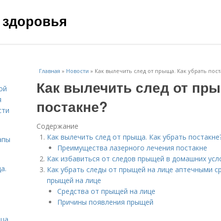
 здоровья
Главная
»
Новости
»
Как вылечить след от прыща. Как убрать пост
Как вылечить след от пры
ой
я
постакне?
сти
Содержание
Как вылечить след от прыща. Как убрать постакне
апы
Преимущества лазерного лечения постакне
Как избавиться от следов прыщей в домашних усл
а.
Как убрать следы от прыщей на лице аптечными с
прыщей на лице
Средства от прыщей на лице
Причины появления прыщей
ица