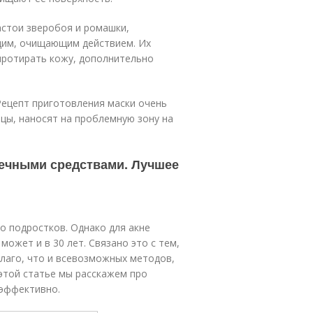
астои зверобоя и ромашки,
им, очищающим действием. Их
протирать кожу, дополнительно
Рецепт приготовления маски очень
ицы, наносят на проблемную зону на
течными средствами. Лучшее
о подростков. Однако для акне
ожет и в 30 лет. Связано это с тем,
Благо, что и всевозможных методов,
 этой статье мы расскажем про
 эффективно.