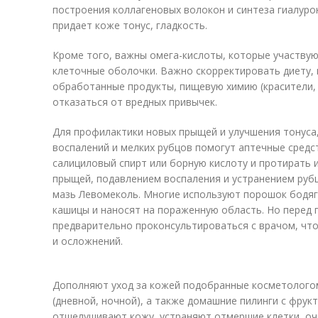
построения коллагеновых волокон и синтеза гиалуро
придает коже тонус, гладкость.
Кроме того, важны омега-кислоты, которые участву
клеточные оболочки. Важно скорректировать диету, 
обработанные продукты, пищевую химию (красители, 
отказаться от вредных привычек.
Для профилактики новых прыщей и улучшения тонуса
воспалений и мелких рубцов помогут аптечные сред
салициловый спирт или борную кислоту и протирать 
прыщей, подавлением воспаления и устранением руб
мазь Левомеколь. Многие используют порошок бодяги
кашицы и наносят на пораженную область. Но перед 
предварительно проконсультироваться с врачом, чт
и осложнений.
Дополняют уход за кожей подобранные косметолого
(дневной, ночной), а также домашние пилинги с фру
отшелушивают кожу, устраняют отмершие клетки, оч