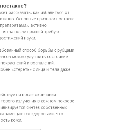
 постакне?
жет рассказать, как избавиться от
ктивно. Основные признаки постакне
-препаратами», активно
и пятна после прыщей требуют
достижений науки.
ебованный способ борьбы с рубцами
еансов можно улучшить состояние
 покраснений и воспалений,
обен «стереть» с лица и тела даже
действует и после окончания
етового излучения в кожном покрове
тивизируется синтез собственных
тки замещаются здоровыми, что
тость кожи.