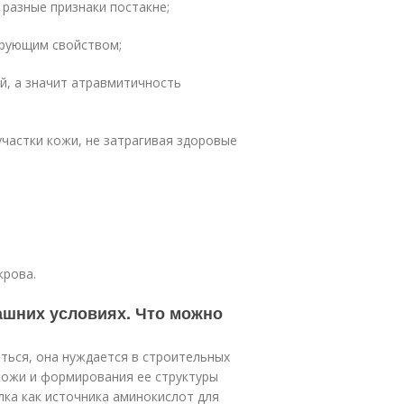
 разные признаки постакне;
ирующим свойством;
й, а значит атравмитичность
участки кожи, не затрагивая здоровые
крова.
ашних условиях. Что можно
ться, она нуждается в строительных
кожи и формирования ее структуры
ка как источника аминокислот для