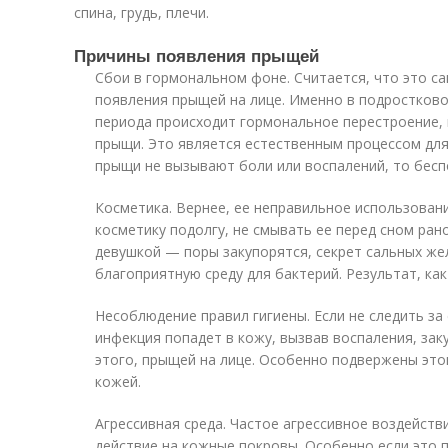
спина, грудь, плечи.
Причины появления прыщей
Сбои в гормональном фоне. Считается, что это с
появления прыщей на лице. Именно в подростково
периода происходит гормональное перестроение, 
прыщи. Это является естественным процессом для
прыщи не вызывают боли или воспалений, то беспо
Косметика. Вернее, ее неправильное использован
косметику подолгу, не смывать ее перед сном рано
девушкой — поры закупорятся, секрет сальных же
благоприятную среду для бактерий. Результат, как
Несоблюдение правил гигиены. Если не следить за
инфекция попадет в кожу, вызвав воспаления, заку
этого, прыщей на лице. Особенно подвержены это
кожей.
Агрессивная среда. Частое агрессивное воздейс
действие на кожные покровы. Особенно если это п