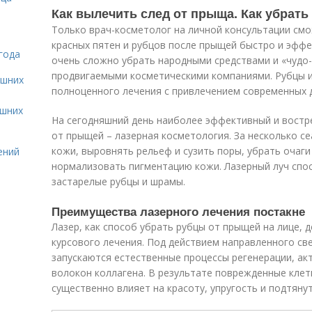
Как вылечить след от прыща. Как убрать
Только врач-косметолог на личной консультации смо
красных пятен и рубцов после прыщей быстро и эффе
года
очень сложно убрать народными средствами и «чудо
продвигаемыми косметическими компаниями. Рубцы 
ашних
полноценного лечения с привлечением современных 
ашних
На сегодняшний день наиболее эффективный и востр
от прыщей – лазерная косметология. За несколько с
кожи, выровнять рельеф и сузить поры, убрать очаги
ений
нормализовать пигментацию кожи. Лазерный луч спос
застарелые рубцы и шрамы.
Преимущества лазерного лечения постакне
Лазер, как способ убрать рубцы от прыщей на лице, 
курсового лечения. Под действием направленного св
запускаются естественные процессы регенерации, ак
волокон коллагена. В результате поврежденные кле
существенно влияет на красоту, упругость и подтяну