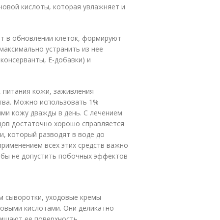
новой кислоты, которая увлажняет и
ют в обновлении клеток, формируют
максимально устранить из нее
консерванты, Е-добавки) и
, питания кожи, заживления
ства. Можно использовать 1%
ими кожу дважды в день. С лечением
цов достаточно хорошо справляется
, который разводят в воде до
применением всех этих средств важно
обы не допустить побочных эффектов
м сыворотки, уходовые кремы
ктовыми кислотами. Они деликатно
ищают ее поверхность.