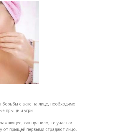
 борьбы с акне на лице, необходимо
ые прыщи и угри.
оражающее, как правило, те участки
му от прыщей первыми страдают лицо,