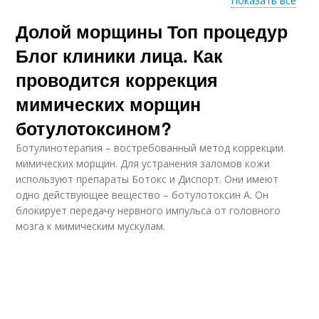
Показать все
Долой морщины Топ процедур
Аппаратные
Действенные
процедуры
процедуры
Блог клиники лица. Как
проводится коррекция
Процедуры для
мимических морщин
Процедуры в
эффективного
возрасте
ботулотоксином?
омоложения
Ботулинотерапия – востребованный метод коррекции
мимических морщин. Для устранения заломов кожи
используют препараты Ботокс и Диспорт. Они имеют
Процедуры для
Салонные процедуры
одно действующее вещество – ботулотоксин А. Он
возраста
блокирует передачу нервного импульса от головного
мозга к мимическим мускулам.
Процедуры для
Уход за лицом
омоложения