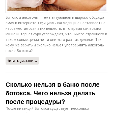
Ботокс и алкоголь – тема ак­ту­аль­ная и широко обсуж­да­
емая в ин­тернете. Официальная меди­ци­на настаивает на
несов­мес­ти­мос­ти этих веществ, в то время как все­зна­
ющие интернет-гуру утвер­жда­ют, что ничего страшно­го в
таком совмещении нет и они «сто раз так делали». Так,
кому же верить и сколько нельзя употреблять ал­коголь
после Ботокса?
Читать дальше →
Сколько нельзя в баню после
ботокса. Чего нельзя делать
после процедуры?
После инъекций Ботокса существует несколько