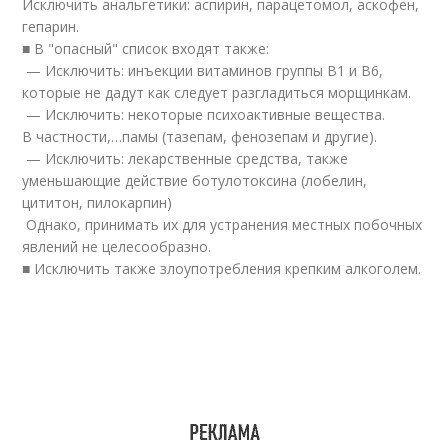
Исключить анальгетики: аспирин, парацетомол, аскофен,
гепарин.
■ В "опасный" список входят также:
— Исключить: инъекции витаминов группы B1 и B6,
которые не дадут как следует разгладиться морщинкам.
— Исключить: некоторые психоактивные вещества.
В частности,…памы (тазепам, фенозепам и другие).
— Исключить: лекарственные средства, также
уменьшающие действие ботулотоксина (лобелин,
цититон, пилокарпин)
Однако, принимать их для устранения местных побочных
явлений не целесообразно.
■ Исключить также злоупотребления крепким алкоголем.