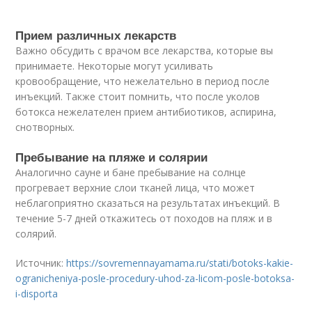
Прием различных лекарств
Важно обсудить с врачом все лекарства, которые вы
принимаете. Некоторые могут усиливать
кровообращение, что нежелательно в период после
инъекций. Также стоит помнить, что после уколов
ботокса нежелателен прием антибиотиков, аспирина,
снотворных.
Пребывание на пляже и солярии
Аналогично сауне и бане пребывание на солнце
прогревает верхние слои тканей лица, что может
неблагоприятно сказаться на результатах инъекций. В
течение 5-7 дней откажитесь от походов на пляж и в
солярий.
Источник:
https://sovremennayamama.ru/stati/botoks-kakie-
ogranicheniya-posle-procedury-uhod-za-licom-posle-botoksa-
i-disporta