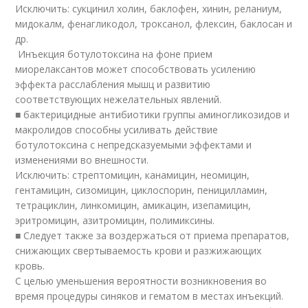
Исключить: сукцинил холин, баклофен, хинин, реланиум,
мидокалм, фенагликодол, троксанол, флексин, баклосан и
др.
Инъекция ботулотоксина на фоне прием
миорелаксантов может способствовать усилению
эффекта расслабления мышц и развитию
соответствующих нежелательных явлений.
■ бактерицидные антибиотики группы аминогликозидов и
макролидов способны усиливать действие
ботулотоксина с непредсказуемыми эффектами и
изменениями во внешности.
Исключить: стрептомицин, канамицин, неомицин,
гентамицин, сизомицин, циклоспорин, пеницилламин,
тетрациклин, линкомицин, амикацин, изепамицин,
эритромицин, азитромицин, полимиксины.
■ Следует также за воздержаться от приема препаратов,
снижающих свертываемость крови и разжижающих
кровь.
С целью уменьшения вероятности возникновения во
время процедуры синяков и гематом в местах инъекций.