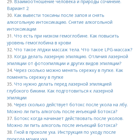
29.
Взаимоотношение человека и природы сочинеие.
Вариант 2
30.
Как вывести токсины после запоя и снять
алкогольную интоксикацию. Снятие алкогольной
интоксикации
31.
Что есть при низком гемоглобине. Как повысить
уровень гемоглобина в крови
32.
Что такое лпджи массаж тела. Что такое LPG-массаж?
33.
Когда делать лазерную эпиляцию. Отличия лазерной
эпиляции от фотоэпиляции и других видов эпиляции?
34.
Через сколько можно менять сережку в пупке. Как
поменять сережку в пупке
35.
Что нужно делать перед лазерной эпиляцией
глубокого бикини. Как подготовиться к лазерной
эпиляции
36.
Через сколько действует ботокс после укола на лбу.
Можно ли пить алкоголь после инъекций Ботокса?
37.
Ботокс когда начинает действовать после уколов.
Можно ли пить алкоголь после инъекций Ботокса?
38.
Гной в проколе уха. Инструкция по уходу после
прокола мочки уха