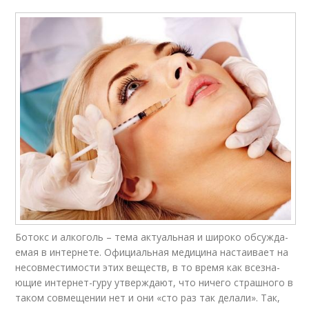
Ботокс и алкоголь – тема ак­ту­аль­ная и широко обсуж­да­
емая в ин­тернете. Официальная меди­ци­на настаивает на
несов­мес­ти­мос­ти этих веществ, в то время как все­зна­
ющие интернет-гуру утвер­жда­ют, что ничего страшно­го в
таком совмещении нет и они «сто раз так делали». Так,