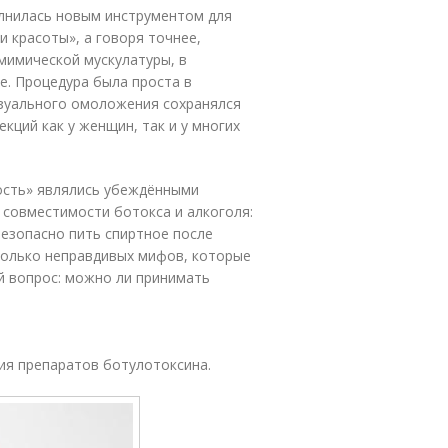
олнилась новым инструментом для
 красоты», а говоря точнее,
мимической мускулатуры, в
е. Процедура была проста в
изуального омоложения сохранялся
кций как у женщин, так и у многих
ость» являлись убеждёнными
 совместимости ботокса и алкоголя:
езопасно пить спиртное после
колько неправдивых мифов, которые
й вопрос: можно ли принимать
ия препаратов ботулотоксина.