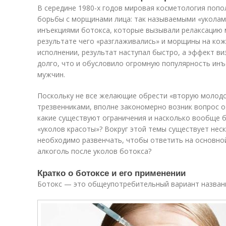
В середине 1980-х годов мировая косметология поп
борьбы с морщинами лица: так называемыми «уколами
инъекциями ботокса, которые вызывали релаксацию 
результате чего «разглаживались» и морщины на кож
исполнении, результат наступал быстро, а эффект в
долго, что и обусловило огромную популярность инъе
мужчин.
Поскольку не все желающие обрести «вторую молод
трезвенниками, вполне закономерно возник вопрос о
какие существуют ограничения и насколько вообще б
«уколов красоты»? Вокруг этой темы существует нес
необходимо развенчать, чтобы ответить на основно
алкоголь после уколов ботокса?
Кратко о ботоксе и его применении
Ботокс — это общеупотребительный вариант назван