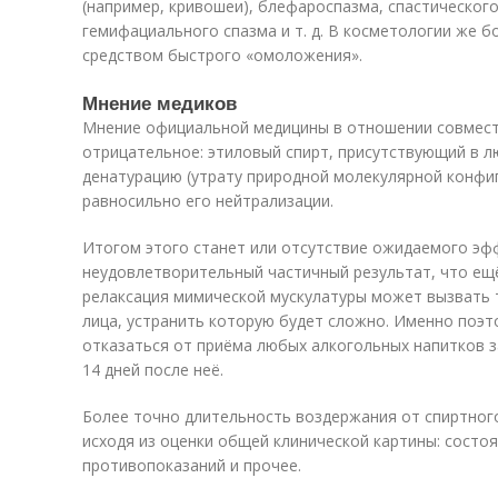
(например, кривошеи), блефароспазма, спастическог
гемифациального спазма и т. д. В косметологии же 
средством быстрого «омоложения».
Мнение медиков
Мнение официальной медицины в отношении совмест
отрицательное: этиловый спирт, присутствующий в 
денатурацию (утрату природной молекулярной конфиг
равносильно его нейтрализации.
Итогом этого станет или отсутствие ожидаемого эфф
неудовлетворительный частичный результат, что ещ
релаксация мимической мускулатуры может вызвать 
лица, устранить которую будет сложно. Именно поэ
отказаться от приёма любых алкогольных напитков з
14 дней после неё.
Более точно длительность воздержания от спиртног
исходя из оценки общей клинической картины: состо
противопоказаний и прочее.