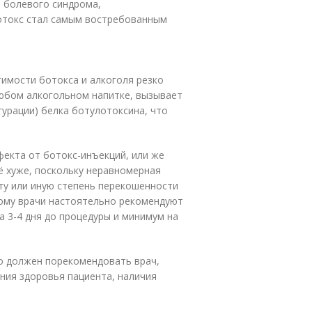
о болевого синдрома,
ботокс стал самым востребованным
имости ботокса и алкоголя резко
любом алкогольном напитке, вызывает
урации) белка ботулотоксина, что
екта от ботокс-инъекций, или же
ё хуже, поскольку неравномерная
ту или иную степень перекошенности
тому врачи настоятельно рекомендуют
а 3-4 дня до процедуры и минимум на
о должен порекомендовать врач,
яния здоровья пациента, наличия