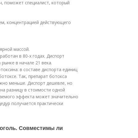
ач, поможет специалист, который
ем, концентрацией действующего
ярной массой.
работан в 80-х годах. Диспорт
рынке в начале 21 века.
оксина: в составе диспорта единиц
ботоксе. Так, препарат ботокса
ужно меньше. Диспорт дешевле, но
 на разницу в стоимости одной
елаемого эффекта может значительно
цедур получается практически
коголь. Совместимы ли