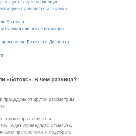
орт» – уколы против морщин
акой день появляется и сколько
сле ботокса
пить алкоголь после инъекций
 лицом после Ботокса и Диспорта
та
и «ботокс». В чем разница?
й процедуры от другой рассмотрим
кса.
нентом которых является
чу. Будет справедливо отметить,
тичными препаратами, и подобрать,