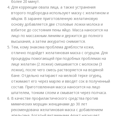
более 20 минут.
Для коррекции овала лица, а также устранения
второго подбородка используют маску с желатином и
яйцом. В заранее приготовленную желатиновую
основу добавляется две столовые ложки молока и
взбитое до состояния пены яйцо. Масса наносится на
лицо по массажным линиям и держится до полного
высыхания, а затем аккуратно снимается.
Тем, кому знакома проблема дряблости кожи,
отлично подойдет желатиновая маска с огурцом. Для
процедуры помогающей при подобных проблемах на
лице желатин (2 ложки) смешивается с молоком (3
ложки), после чего смесь растворяется на водяной
бане. Отдельно натирают на мелкой терке огурец,
отжимают его через марлю и вводят сок в полученный
состав. Приготовленная масса наносится на лицо
шпателем, тонким слоем и смывается через полчаса.
В качестве профилактического средства против
мимических морщин женщинами до 30 лет
рекомендована желатиновая маска с добавлением
апельсина. Богатый витаминами фрукт насыщает