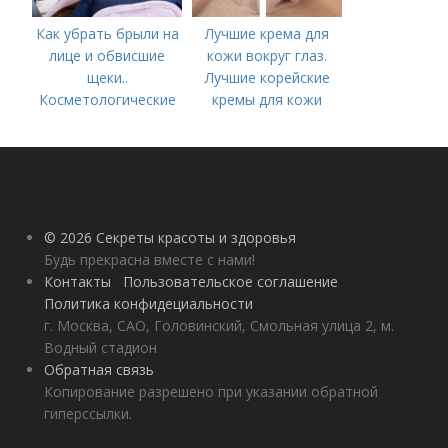
Как убрать брыли на
Лучшие крема для
лице и обвисшие
кожи вокруг глаз.
щеки..
Лучшие корейские
Косметологические
кремы для кожи
процедуры
вокруг глаз в 2022
году
© 2026 Секреты красоты и здоровья
Будь прекрасна вместе с нами!
Контакты
Пользовательское соглашение
Политика конфидециальности
г. Москва, САО, Головинский, Смольная улица 2, м.
Водный стадион
Обратная связь
Копирование разрешено при указании обратной
гиперссылки.