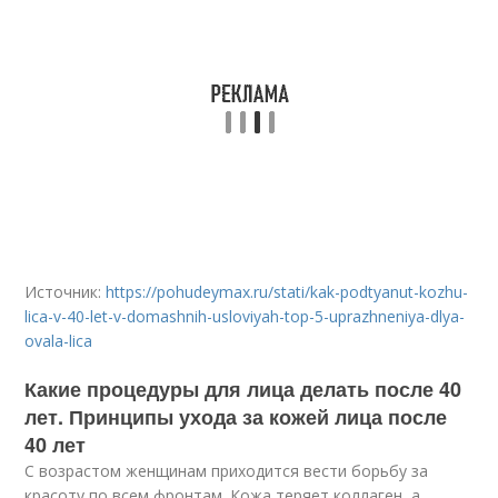
Источник:
https://pohudeymax.ru/stati/kak-podtyanut-kozhu-
lica-v-40-let-v-domashnih-usloviyah-top-5-uprazhneniya-dlya-
ovala-lica
Какие процедуры для лица делать после 40
лет. Принципы ухода за кожей лица после
40 лет
С возрастом женщинам приходится вести борьбу за
красоту по всем фронтам. Кожа теряет коллаген, а