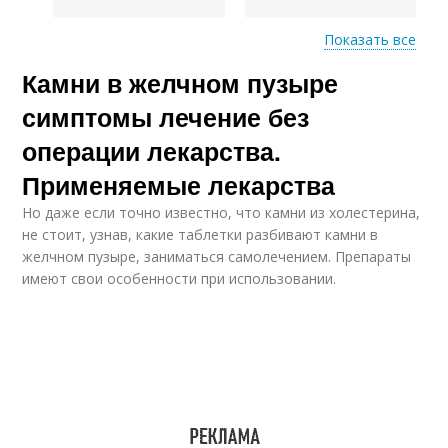
Показать все
Камни в желчном пузыре
Препараты для
Китайские препараты
растворения
симптомы лечение без
операции лекарства.
Применяемые лекарства
Индийские
Препараты от камней
препараты
Но даже если точно известно, что камни из холестерина,
не стоит, узнав, какие таблетки разбивают камни в
желчном пузыре, заниматься самолечением. Препараты
имеют свои особенности при использовании.
Желчный камень