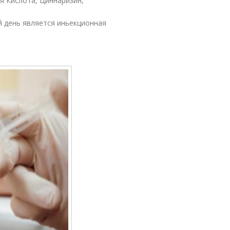
я Кислота, Циннаризин,
й день является иньекционная