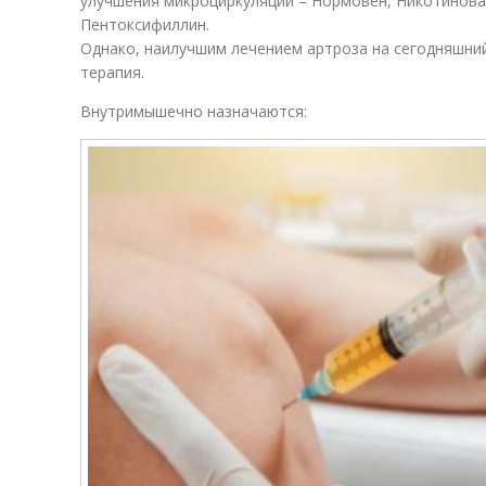
улучшения микроциркуляции – Нормовен, Никотинова
Пентоксифиллин.
Однако, наилучшим лечением артроза на сегодняшни
терапия.
Внутримышечно назначаются: