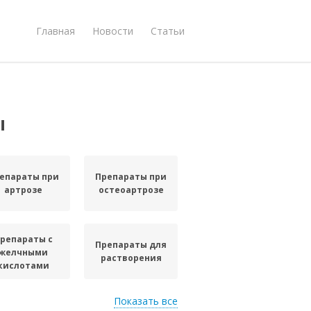
Главная
Новости
Статьи
ы
епараты при
Препараты при
артрозе
остеоартрозе
репараты с
Препараты для
желчными
растворения
кислотами
Показать все