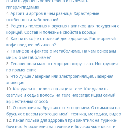
снизить уровень холестерина и вылечить
гиперлипидемию
4.
Артрит и артроз в чем разница. Характерные
особенности заболеваний
5.
Рецепты полезных и вкусных напитков для похудения с
корицей. Состав и полезные свойства корицы
6.
Как пить кофе с пользой для здоровья. Растворимый
кофе вреднее обычного?
7.
10 мифов и фактов о метаболизме. На чем основаны
мифы о метаболизме?
8.
Гепариновая мазь от морщин вокруг глаз. Инструкция
по применению
9.
Что лучше лазерная или электроэпиляция. Лазерная
эпиляция
10.
Как удалить волосы на лице и теле. Как удалить
светлые и седые волосы на теле навсегда: ищем самый
эффективный способ
11.
Отжимания на брусьях с отягощением. Отжимания на
брусьях с весом (отягощением): техника, методика, видео
12.
Какая польза для здоровья при занятиях на турнике-
брусьях. Упражнения на турнике и брусьях укрепляют и