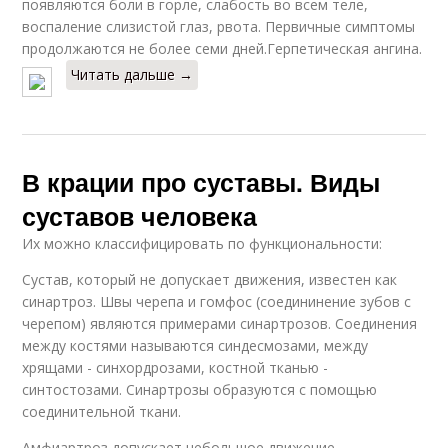
появляются боли в горле, слабость во всем теле,
воспаление слизистой глаз, рвота. Первичные симптомы
продолжаются не более семи дней.Герпетическая ангина.
Читать дальше →
В крации про суставы. Виды
суставов человека
Их можно классифицировать по функциональности:
Сустав, который не допускает движения, известен как
синартроз. Швы черепа и гомфос (соедининение зубов с
черепом) являются примерами синартрозов. Соединения
между костями называются синдесмозами, между
хрящами - синхордрозами, костной тканью -
синтостозами. Синартрозы образуются с помощью
соединительной ткани.
Амфиартроз допускает небольшое движение