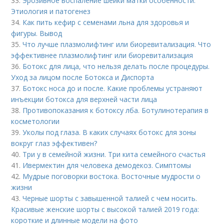
33.
Эрозивное воспаление шейки матки особенности.
Этиология и патогенез
34.
Как пить кефир с семенами льна для здоровья и
фигуры. Вывод
35.
Что лучше плазмолифтинг или биоревитализация. Что
эффективнее плазмолифтинг или биоревитализация
36.
Ботокс для лица, что нельзя делать после процедуры.
Уход за лицом после Ботокса и Диспорта
37.
Ботокс носа до и после. Какие проблемы устраняют
инъекции ботокса для верхней части лица
38.
Противопоказания к ботоксу лба. Ботулинотерапия в
косметологии
39.
Уколы под глаза. В каких случаях ботокс для зоны
вокруг глаз эффективен?
40.
Три у в семейной жизни. Три кита семейного счастья
41.
Ивермектин для человека демодекоз. Симптомы
42.
Мудрые поговорки востока. Восточные мудрости о
жизни
43.
Черные шорты с завышенной талией с чем носить.
Красивые женские шорты с высокой талией 2019 года:
короткие и длинные модели на фото